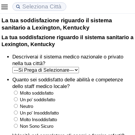
La tua soddisfazione riguardo il sistema
Costo della vita
Prezzi degli immobili
Qualità della Vita
sanitario a Lexington, Kentucky
La tua soddisfazione riguardo il sistema sanitario a
Indice Del Costo Della Vita (corrente)
Indice del Prezzo delle Case (Corrente)
Indice della Qualità della Vita
Lexington, Kentucky
Indice Del Costo Della Vita
Indice del Prezzo delle Case
Indice della Qualità della Vita (Corrente)
Descriverai il sistema medico nazionale o privato
nella tua città?
Indice del Costo della Vita per Nazione
Indice del Prezzo delle Case per Nazione
Indice della qualità della vita per Paese
Quanto sei soddisfatto delle abilità e competenze
ad Aqaba
Criminalità
dello staff medico locale?
Molto soddisfatto
Indice del Tasso di Criminalità (Corrente)
Un po' soddisfatto
Neutro
Un po' Insoddisfatto
Indice della Criminalità
Molto Insoddisfatto
Non Sono Sicuro
Indice di criminalità per paese