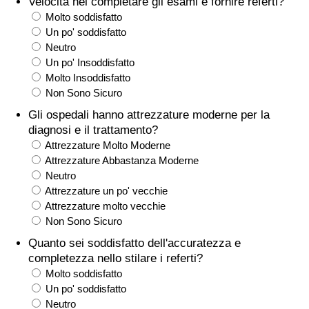
Velocità nel completare gli esami e fornire referti?
Molto soddisfatto
Assistenza Sanitaria
Un po' soddisfatto
Neutro
Indice dell’Assistenza Sanitaria (Corrente)
Un po' Insoddisfatto
Molto Insoddisfatto
Non Sono Sicuro
Indice dell’Assistenza Sanitaria
Gli ospedali hanno attrezzature moderne per la
diagnosi e il trattamento?
Indice dell’Assistenza Sanitaria per
Attrezzature Molto Moderne
Nazione
Attrezzature Abbastanza Moderne
Neutro
Inquinamento
Attrezzature un po' vecchie
Attrezzature molto vecchie
Indice dell’Inquinamento (Corrente)
Non Sono Sicuro
Quanto sei soddisfatto dell'accuratezza e
Indice di inquinamento
completezza nello stilare i referti?
Molto soddisfatto
Indice dell’Inquinamento per Nazione
Un po' soddisfatto
Neutro