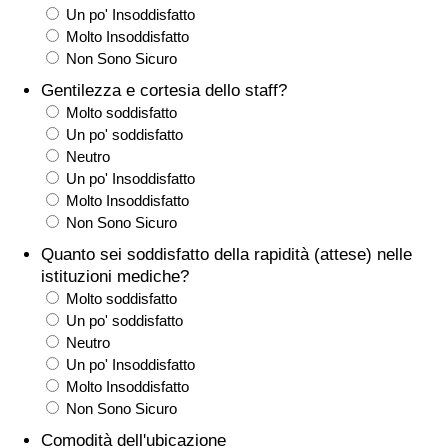
Un po' Insoddisfatto
Traffico
Molto Insoddisfatto
Non Sono Sicuro
Indice del Traffico
Gentilezza e cortesia dello staff?
Molto soddisfatto
Indice del traffico (Corrente)
Un po' soddisfatto
Neutro
Indice del traffico per Nazione
Un po' Insoddisfatto
Molto Insoddisfatto
Non Sono Sicuro
Quanto sei soddisfatto della rapidità (attese) nelle
istituzioni mediche?
Molto soddisfatto
Un po' soddisfatto
Neutro
Un po' Insoddisfatto
Molto Insoddisfatto
Non Sono Sicuro
Comodità dell'ubicazione