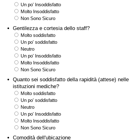
Un po' Insoddisfatto
Traffico
Molto Insoddisfatto
Non Sono Sicuro
Indice del Traffico
Gentilezza e cortesia dello staff?
Molto soddisfatto
Indice del traffico (Corrente)
Un po' soddisfatto
Neutro
Indice del traffico per Nazione
Un po' Insoddisfatto
Molto Insoddisfatto
Non Sono Sicuro
Quanto sei soddisfatto della rapidità (attese) nelle
istituzioni mediche?
Molto soddisfatto
Un po' soddisfatto
Neutro
Un po' Insoddisfatto
Molto Insoddisfatto
Non Sono Sicuro
Comodità dell'ubicazione