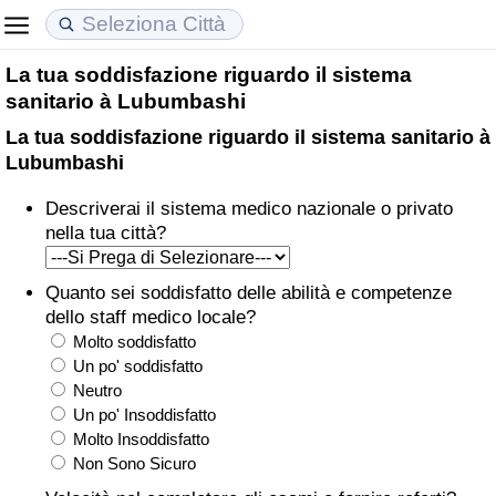
La tua soddisfazione riguardo il sistema
Costo della vita
Prezzi degli immobili
Qualità della Vita
sanitario à Lubumbashi
La tua soddisfazione riguardo il sistema sanitario à
Indice Del Costo Della Vita (corrente)
Indice del Prezzo delle Case (Corrente)
Indice della Qualità della Vita
Lubumbashi
Indice Del Costo Della Vita
Indice del Prezzo delle Case
Indice della Qualità della Vita (Corrente)
Descriverai il sistema medico nazionale o privato
nella tua città?
Indice del Costo della Vita per Nazione
Indice del Prezzo delle Case per Nazione
Indice della qualità della vita per Paese
Quanto sei soddisfatto delle abilità e competenze
ad Aqaba
Criminalità
dello staff medico locale?
Molto soddisfatto
Indice del Tasso di Criminalità (Corrente)
Un po' soddisfatto
Neutro
Un po' Insoddisfatto
Indice della Criminalità
Molto Insoddisfatto
Non Sono Sicuro
Indice di criminalità per paese