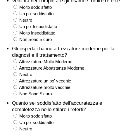
Velocità nel completare gli esami e fornire referti?
Molto soddisfatto
Assistenza Sanitaria
Un po' soddisfatto
Neutro
Indice dell’Assistenza Sanitaria (Corrente)
Un po' Insoddisfatto
Molto Insoddisfatto
Non Sono Sicuro
Indice dell’Assistenza Sanitaria
Gli ospedali hanno attrezzature moderne per la
diagnosi e il trattamento?
Indice dell’Assistenza Sanitaria per
Attrezzature Molto Moderne
Nazione
Attrezzature Abbastanza Moderne
Neutro
Inquinamento
Attrezzature un po' vecchie
Attrezzature molto vecchie
Indice dell’Inquinamento (Corrente)
Non Sono Sicuro
Quanto sei soddisfatto dell'accuratezza e
Indice di inquinamento
completezza nello stilare i referti?
Molto soddisfatto
Indice dell’Inquinamento per Nazione
Un po' soddisfatto
Neutro