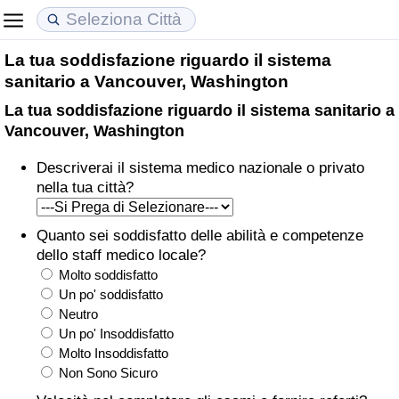
La tua soddisfazione riguardo il sistema
Costo della vita
Prezzi degli immobili
Qualità della Vita
sanitario a Vancouver, Washington
La tua soddisfazione riguardo il sistema sanitario a
Indice Del Costo Della Vita (corrente)
Indice del Prezzo delle Case (Corrente)
Indice della Qualità della Vita
Vancouver, Washington
Indice Del Costo Della Vita
Indice del Prezzo delle Case
Indice della Qualità della Vita (Corrente)
Descriverai il sistema medico nazionale o privato
nella tua città?
Indice del Costo della Vita per Nazione
Indice del Prezzo delle Case per Nazione
Indice della qualità della vita per Paese
Quanto sei soddisfatto delle abilità e competenze
ad Aqaba
Criminalità
dello staff medico locale?
Molto soddisfatto
Indice del Tasso di Criminalità (Corrente)
Un po' soddisfatto
Neutro
Un po' Insoddisfatto
Indice della Criminalità
Molto Insoddisfatto
Non Sono Sicuro
Indice di criminalità per paese