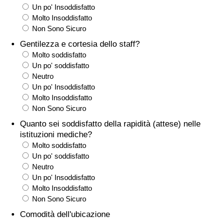
Un po' Insoddisfatto
Traffico
Molto Insoddisfatto
Non Sono Sicuro
Indice del Traffico
Gentilezza e cortesia dello staff?
Molto soddisfatto
Indice del traffico (Corrente)
Un po' soddisfatto
Neutro
Indice del traffico per Nazione
Un po' Insoddisfatto
Molto Insoddisfatto
Non Sono Sicuro
Quanto sei soddisfatto della rapidità (attese) nelle
istituzioni mediche?
Molto soddisfatto
Un po' soddisfatto
Neutro
Un po' Insoddisfatto
Molto Insoddisfatto
Non Sono Sicuro
Comodità dell'ubicazione