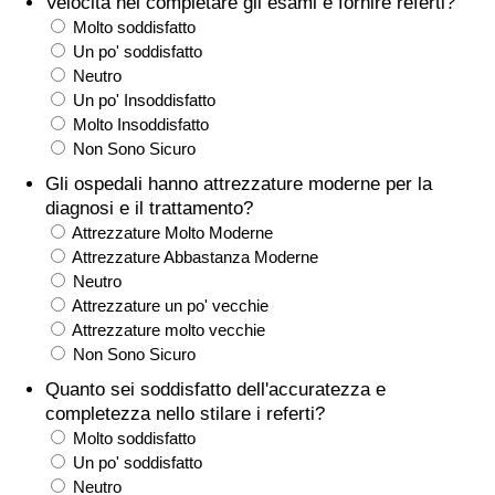
Velocità nel completare gli esami e fornire referti?
Molto soddisfatto
Assistenza Sanitaria
Un po' soddisfatto
Neutro
Indice dell’Assistenza Sanitaria (Corrente)
Un po' Insoddisfatto
Molto Insoddisfatto
Non Sono Sicuro
Indice dell’Assistenza Sanitaria
Gli ospedali hanno attrezzature moderne per la
diagnosi e il trattamento?
Indice dell’Assistenza Sanitaria per
Attrezzature Molto Moderne
Nazione
Attrezzature Abbastanza Moderne
Neutro
Inquinamento
Attrezzature un po' vecchie
Attrezzature molto vecchie
Indice dell’Inquinamento (Corrente)
Non Sono Sicuro
Quanto sei soddisfatto dell'accuratezza e
Indice di inquinamento
completezza nello stilare i referti?
Molto soddisfatto
Indice dell’Inquinamento per Nazione
Un po' soddisfatto
Neutro