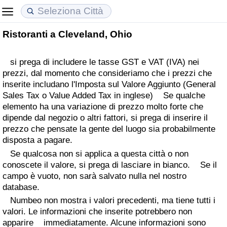
Ristoranti a Cleveland, Ohio
Costo della vita
Prezzi degli immobili
Qualità della Vita
si prega di includere le tasse GST e VAT (IVA) nei
Indice Del Costo Della Vita (corrente)
Indice del Prezzo delle Case (Corrente)
Indice della Qualità della Vita
prezzi, dal momento che consideriamo che i prezzi che
inserite includano l'Imposta sul Valore Aggiunto (General
Indice Del Costo Della Vita
Indice del Prezzo delle Case
Indice della Qualità della Vita (Corrente)
Sales Tax o Value Added Tax in inglese) Se qualche
elemento ha una variazione di prezzo molto forte che
Indice del Costo della Vita per Nazione
Indice del Prezzo delle Case per Nazione
Indice della qualità della vita per Paese
dipende dal negozio o altri fattori, si prega di inserire il
prezzo che pensate la gente del luogo sia probabilmente
disposta a pagare.
ad Aqaba
Criminalità
Se qualcosa non si applica a questa città o non
conoscete il valore, si prega di lasciare in bianco. Se il
Indice del Tasso di Criminalità (Corrente)
campo è vuoto, non sarà salvato nulla nel nostro
database.
Indice della Criminalità
Numbeo non mostra i valori precedenti, ma tiene tutti i
valori. Le informazioni che inserite potrebbero non
Indice di criminalità per paese
apparire immediatamente. Alcune informazioni sono