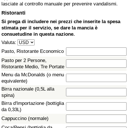
lasciate al controllo manuale per prevenire vandalismi.
Assistenza Sanitaria
Ristoranti
Si prega di includere nei prezzi che inserite la spesa
Indice dell’Assistenza Sanitaria (Corrente)
stimata per il servizio, se dare la mancia è
consuetudine in questa nazione.
Indice dell’Assistenza Sanitaria
Valuta:
Pasto, Ristorante Economico
Indice dell’Assistenza Sanitaria per
Pasto per 2 Persone,
Nazione
Ristorante Medio, Tre Portate
Menu da McDonalds (o menu
Inquinamento
equivalente)
Birra nazionale (0,5L alla
Indice dell’Inquinamento (Corrente)
spina)
Birra d'Importazione (bottiglia
Indice di inquinamento
da 0,33L)
Cappuccino (normale)
Indice dell’Inquinamento per Nazione
Coca/Pepsi (bottiglia da