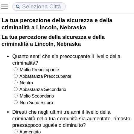
La tua percezione della sicurezza e della
Costo della vita
Prezzi degli immobili
Qualità della Vita
criminalità a Lincoln, Nebraska
La tua percezione della sicurezza e della
Indice Del Costo Della Vita (corrente)
Indice del Prezzo delle Case (Corrente)
Indice della Qualità della Vita
criminalità a Lincoln, Nebraska
Indice Del Costo Della Vita
Indice del Prezzo delle Case
Indice della Qualità della Vita (Corrente)
Quanto senti che sia preoccupante il livello della
criminalità?
Indice del Costo della Vita per Nazione
Indice del Prezzo delle Case per Nazione
Indice della qualità della vita per Paese
Molto Preoccupante
Abbastanza Preoccupante
Neutro
ad Aqaba
Criminalità
Abbastanza Secondario
Molto Secondario
Indice del Tasso di Criminalità (Corrente)
Non Sono Sicuro
Diresti che negli ultimi tre anni il livello della
Indice della Criminalità
criminalità nella tua comunità sia aumentato, rimasto
pressappoco uguale o diminuito?
Indice di criminalità per paese
Aumentato