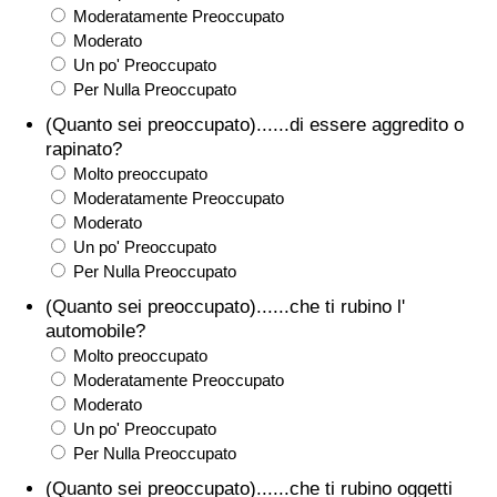
Moderatamente Preoccupato
Traffico
Moderato
Un po' Preoccupato
Indice del Traffico
Per Nulla Preoccupato
(Quanto sei preoccupato)......di essere aggredito o
Indice del traffico (Corrente)
rapinato?
Molto preoccupato
Indice del traffico per Nazione
Moderatamente Preoccupato
Moderato
Un po' Preoccupato
Per Nulla Preoccupato
(Quanto sei preoccupato)......che ti rubino l'
automobile?
Molto preoccupato
Moderatamente Preoccupato
Moderato
Un po' Preoccupato
Per Nulla Preoccupato
(Quanto sei preoccupato)......che ti rubino oggetti