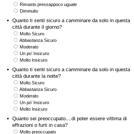
Rimasto pressappoco uguale
Assistenza Sanitaria
Diminuito
Quanto ti senti sicuro a camminare da solo in questa
Indice dell’Assistenza Sanitaria (Corrente)
città durante il giorno?
Molto Sicuro
Abbastanza Sicuro
Indice dell’Assistenza Sanitaria
Moderato
Un po' Insicuro
Indice dell’Assistenza Sanitaria per
Molto Insicuro
Nazione
Quanto ti senti sicuro a camminare da solo in questa
città durante la notte?
Inquinamento
Molto Sicuro
Abbastanza Sicuro
Indice dell’Inquinamento (Corrente)
Moderato
Un po' Insicuro
Molto Insicuro
Indice di inquinamento
Quanto sei preoccupato....di poter essere vittima di
Indice dell’Inquinamento per Nazione
effrazioni o furti in casa?
Molto preoccupato