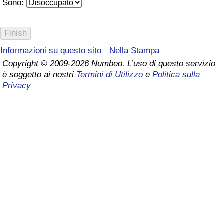
Sono:
Assistenza Sanitaria
Indice dell’Assistenza Sanitaria (Corrente)
Informazioni su questo sito
Nella Stampa
Copyright © 2009-2026 Numbeo. L’uso di questo servizio
Indice dell’Assistenza Sanitaria
è soggetto ai nostri
Termini di Utilizzo
e
Politica sulla
Privacy
Indice dell’Assistenza Sanitaria per
Nazione
Inquinamento
Indice dell’Inquinamento (Corrente)
Indice di inquinamento
Indice dell’Inquinamento per Nazione