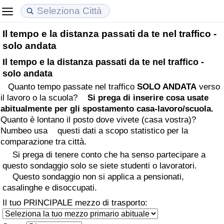
Il tempo e la distanza passati da te nel traffico -
Costo della vita
Prezzi degli immobili
Qualità della Vita
solo andata
Il tempo e la distanza passati da te nel traffico -
Indice Del Costo Della Vita (corrente)
Indice del Prezzo delle Case (Corrente)
Indice della Qualità della Vita
solo andata
Quanto tempo passate nel traffico
SOLO ANDATA
verso
Indice Del Costo Della Vita
Indice del Prezzo delle Case
Indice della Qualità della Vita (Corrente)
il lavoro o la scuola?
Si prega di inserire cosa usate
abitualmente per gli spostamento casa-lavoro/scuola.
Indice del Costo della Vita per Nazione
Indice del Prezzo delle Case per Nazione
Indice della qualità della vita per Paese
Quanto è lontano il posto dove vivete (casa vostra)?
Numbeo usa questi dati a scopo statistico per la
ad Aqaba
Criminalità
comparazione tra città.
Si prega di tenere conto che ha senso partecipare a
Indice del Tasso di Criminalità (Corrente)
questo sondaggio solo se siete studenti o lavoratori.
Questo sondaggio non si applica a pensionati,
casalinghe e disoccupati.
Indice della Criminalità
Il tuo PRINCIPALE mezzo di trasporto:
Indice di criminalità per paese