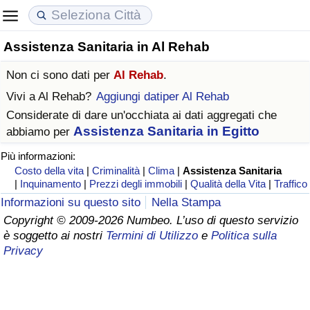
Assistenza Sanitaria in Al Rehab
Costo della vita
Prezzi degli immobili
Qualità della Vita
Non ci sono dati per
Al Rehab
.
Indice Del Costo Della Vita (corrente)
Indice del Prezzo delle Case (Corrente)
Indice della Qualità della Vita
Vivi a
Al Rehab
?
Aggiungi datiper Al Rehab
Considerate di dare un'occhiata ai dati aggregati che
Indice Del Costo Della Vita
Indice del Prezzo delle Case
Indice della Qualità della Vita (Corrente)
Assistenza Sanitaria in Egitto
abbiamo per
Più informazioni:
Indice del Costo della Vita per Nazione
Indice del Prezzo delle Case per Nazione
Indice della qualità della vita per Paese
Costo della vita
|
Criminalità
|
Clima
|
Assistenza Sanitaria
|
Inquinamento
|
Prezzi degli immobili
|
Qualità della Vita
|
Traffico
ad Aqaba
Criminalità
Informazioni su questo sito
Nella Stampa
Copyright © 2009-2026 Numbeo. L’uso di questo servizio
Indice del Tasso di Criminalità (Corrente)
è soggetto ai nostri
Termini di Utilizzo
e
Politica sulla
Privacy
Indice della Criminalità
Indice di criminalità per paese