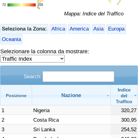
72
72
255
255
Assistenza Sanitaria
Mappa: Indice del Traffico
Indice dell’Assistenza Sanitaria (Corrente)
Seleziona la Zona:
Africa
America
Asia
Europa
Oceania
Indice dell’Assistenza Sanitaria
Selezionare la colonna da mostrare:
Indice dell’Assistenza Sanitaria per Nazione
Inquinamento
Search:
Indice dell’Inquinamento (Corrente)
Indice
Nazione
del
Posizione
Traffico
Indice di inquinamento
1
Nigeria
320,27
2
Costa Rica
300,95
Indice dell’Inquinamento per Nazione
3
Sri Lanka
254,52
Traffico