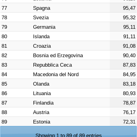
77
Spagna
95,47
78
Svezia
95,32
79
Germania
95,11
80
Islanda
91,11
81
Croazia
91,08
82
Bosnia ed Erzegovina
90,40
83
Repubblica Ceca
87,83
84
Macedonia del Nord
84,95
85
Olanda
83,18
86
Lituania
80,93
87
Finlandia
78,87
88
Austria
76,17
89
Estonia
72,31
Showing 1 to 89 of 89 entries