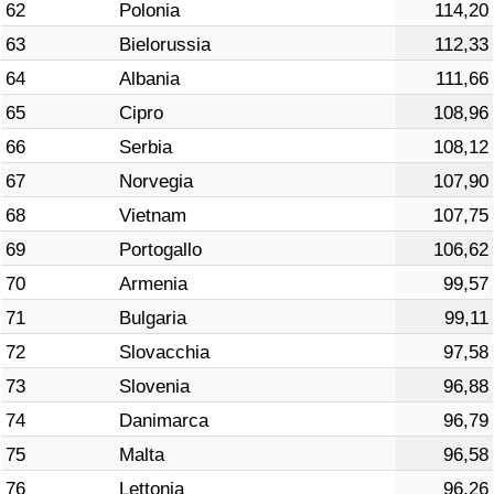
62
Polonia
114,20
63
Bielorussia
112,33
64
Albania
111,66
65
Cipro
108,96
66
Serbia
108,12
67
Norvegia
107,90
68
Vietnam
107,75
69
Portogallo
106,62
70
Armenia
99,57
71
Bulgaria
99,11
72
Slovacchia
97,58
73
Slovenia
96,88
74
Danimarca
96,79
75
Malta
96,58
76
Lettonia
96,26