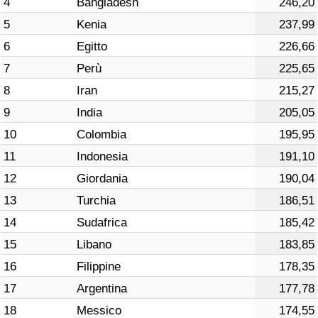
4
Bangladesh
246,20
5
Kenia
237,99
Indice del Traffico
6
Egitto
226,66
7
Perù
225,65
Indice del traffico (Corrente)
8
Iran
215,27
Indice del traffico per Nazione
9
India
205,05
10
Colombia
195,95
11
Indonesia
191,10
12
Giordania
190,04
13
Turchia
186,51
14
Sudafrica
185,42
15
Libano
183,85
16
Filippine
178,35
17
Argentina
177,78
18
Messico
174,55