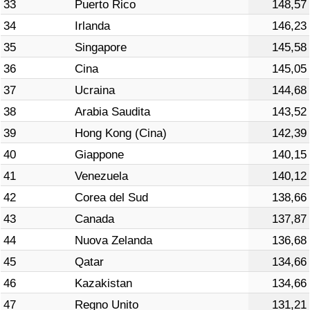
33
Puerto Rico
148,57
34
Irlanda
146,23
35
Singapore
145,58
36
Cina
145,05
37
Ucraina
144,68
38
Arabia Saudita
143,52
39
Hong Kong (Cina)
142,39
40
Giappone
140,15
41
Venezuela
140,12
42
Corea del Sud
138,66
43
Canada
137,87
44
Nuova Zelanda
136,68
45
Qatar
134,66
46
Kazakistan
134,66
47
Regno Unito
131,21