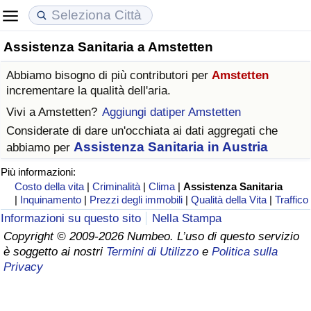
Assistenza Sanitaria a Amstetten
Costo della vita
Prezzi degli immobili
Qualità della Vita
Abbiamo bisogno di più contributori per
Amstetten
Indice Del Costo Della Vita (corrente)
Indice del Prezzo delle Case (Corrente)
Indice della Qualità della Vita
incrementare la qualità dell'aria.
Vivi a
Amstetten
?
Aggiungi datiper Amstetten
Indice Del Costo Della Vita
Indice del Prezzo delle Case
Indice della Qualità della Vita (Corrente)
Considerate di dare un'occhiata ai dati aggregati che
Assistenza Sanitaria in Austria
abbiamo per
Indice del Costo della Vita per Nazione
Indice del Prezzo delle Case per Nazione
Indice della qualità della vita per Paese
Più informazioni:
Costo della vita
|
Criminalità
|
Clima
|
Assistenza Sanitaria
ad Aqaba
Criminalità
|
Inquinamento
|
Prezzi degli immobili
|
Qualità della Vita
|
Traffico
Informazioni su questo sito
Nella Stampa
Indice del Tasso di Criminalità (Corrente)
Copyright © 2009-2026 Numbeo. L’uso di questo servizio
è soggetto ai nostri
Termini di Utilizzo
e
Politica sulla
Indice della Criminalità
Privacy
Indice di criminalità per paese