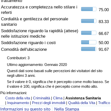
trattamento
Accuratezza e completezza nello stilare i
Assistenza Sanitaria
75.00
referti
Cordialità e gentilezza del personale
Indice dell’Assistenza Sanitaria (Corrente)
83.33
sanitario
Soddisfazione riguardo la rapidità (attese)
66.67
Indice dell’Assistenza Sanitaria
nelle istituzioni mediche
Soddisfazione riguardo i costi
50.00
Indice dell’Assistenza Sanitaria per
Comodità dell'ubicazione
91.67
Nazione
Contributori: 3
Ultimo aggiornamento: Gennaio 2020
Inquinamento
Questi dati sono basati sulle percezioni dei visitatori del sito
negli ultimi 3 anni.
Indice dell’Inquinamento (Corrente)
Se il valore è 0, significa che è percepito come molto basso. Se
il valore è 100, significa che è percepito come molto alto.
Indice di inquinamento
Più informazioni:
Costo della vita
|
Criminalità
|
Clima
|
Assistenza Sanitaria
|
Inquinamento
|
Prezzi degli immobili
|
Qualità della Vita
|
Traffico
Indice dell’Inquinamento per Nazione
Informazioni su questo sito
Nella Stampa