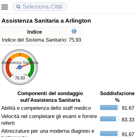
Assistenza Sanitaria a Arlington
Costo della vita
Prezzi degli immobili
Qualità della Vita
Indice
Indice Del Costo Della Vita (corrente)
Indice del Prezzo delle Case (Corrente)
Indice della Qualità della Vita
Indice del Sistema Sanitario:
75,93
Indice Del Costo Della Vita
Indice del Prezzo delle Case
Indice della Qualità della Vita (Corrente)
Assistenza Sanitaria
Indice del Costo della Vita per Nazione
Indice del Prezzo delle Case per Nazione
Indice della qualità della vita per Paese
0
100
75.93
ad Aqaba
Criminalità
Componenti del sondaggio
Soddisfazione
sull'Assistenza Sanitaria
%
Indice del Tasso di Criminalità (Corrente)
Abilità e competenza dello staff medico
91.67
Velocità nel completare gli esami e fornire
Indice della Criminalità
83.33
referti
Attrezzature per una moderna diagnosi e
Indice di criminalità per paese
91.67