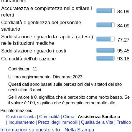
trattamento
Accuratezza e completezza nello stilare i
Assistenza Sanitaria
84.09
referti
Cordialità e gentilezza del personale
Indice dell’Assistenza Sanitaria (Corrente)
84.09
sanitario
Soddisfazione riguardo la rapidità (attese)
77.27
Indice dell’Assistenza Sanitaria
nelle istituzioni mediche
Soddisfazione riguardo i costi
95.45
Indice dell’Assistenza Sanitaria per
Comodità dell'ubicazione
93.18
Nazione
Contributori: 11
Ultimo aggiornamento: Dicembre 2023
Inquinamento
Questi dati sono basati sulle percezioni dei visitatori del sito
negli ultimi 3 anni.
Indice dell’Inquinamento (Corrente)
Se il valore è 0, significa che è percepito come molto basso. Se
il valore è 100, significa che è percepito come molto alto.
Indice di inquinamento
Più informazioni:
Costo della vita
|
Criminalità
|
Clima
|
Assistenza Sanitaria
|
Inquinamento
|
Prezzi degli immobili
|
Qualità della Vita
|
Traffico
Indice dell’Inquinamento per Nazione
Informazioni su questo sito
Nella Stampa