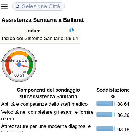
Assistenza Sanitaria a Ballarat
Costo della vita
Prezzi degli immobili
Qualità della Vita
Indice
Indice Del Costo Della Vita (corrente)
Indice del Prezzo delle Case (Corrente)
Indice della Qualità della Vita
Indice del Sistema Sanitario:
88,64
Indice Del Costo Della Vita
Indice del Prezzo delle Case
Indice della Qualità della Vita (Corrente)
Assistenza Sanitaria
Indice del Costo della Vita per Nazione
Indice del Prezzo delle Case per Nazione
Indice della qualità della vita per Paese
0
100
88.64
ad Aqaba
Criminalità
Componenti del sondaggio
Soddisfazione
sull'Assistenza Sanitaria
%
Indice del Tasso di Criminalità (Corrente)
Abilità e competenza dello staff medico
88.64
Velocità nel completare gli esami e fornire
Indice della Criminalità
86.36
referti
Attrezzature per una moderna diagnosi e
Indice di criminalità per paese
93.18