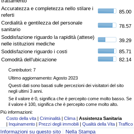
trattamento
Accuratezza e completezza nello stilare i
Assistenza Sanitaria
85.00
referti
Cordialità e gentilezza del personale
Indice dell’Assistenza Sanitaria (Corrente)
78.57
sanitario
Soddisfazione riguardo la rapidità (attese)
39.29
Indice dell’Assistenza Sanitaria
nelle istituzioni mediche
Soddisfazione riguardo i costi
85.71
Indice dell’Assistenza Sanitaria per
Comodità dell'ubicazione
82.14
Nazione
Contributori: 7
Ultimo aggiornamento: Agosto 2023
Inquinamento
Questi dati sono basati sulle percezioni dei visitatori del sito
negli ultimi 3 anni.
Indice dell’Inquinamento (Corrente)
Se il valore è 0, significa che è percepito come molto basso. Se
il valore è 100, significa che è percepito come molto alto.
Indice di inquinamento
Più informazioni:
Costo della vita
|
Criminalità
|
Clima
|
Assistenza Sanitaria
|
Inquinamento
|
Prezzi degli immobili
|
Qualità della Vita
|
Traffico
Indice dell’Inquinamento per Nazione
Informazioni su questo sito
Nella Stampa