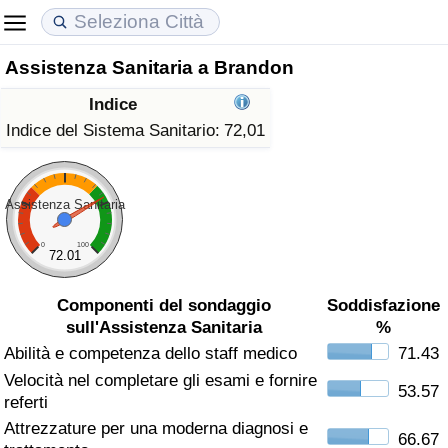
Assistenza Sanitaria a Brandon
Costo della vita
Prezzi degli immobili
Qualità della Vita
Indice
Indice Del Costo Della Vita (corrente)
Indice del Prezzo delle Case (Corrente)
Indice della Qualità della Vita
Indice del Sistema Sanitario:
72,01
Indice Del Costo Della Vita
Indice del Prezzo delle Case
Indice della Qualità della Vita (Corrente)
Assistenza Sanitaria
Indice del Costo della Vita per Nazione
Indice del Prezzo delle Case per Nazione
Indice della qualità della vita per Paese
0
100
72.01
ad Aqaba
Criminalità
Componenti del sondaggio
Soddisfazione
sull'Assistenza Sanitaria
%
Indice del Tasso di Criminalità (Corrente)
Abilità e competenza dello staff medico
71.43
Velocità nel completare gli esami e fornire
Indice della Criminalità
53.57
referti
Attrezzature per una moderna diagnosi e
Indice di criminalità per paese
66.67