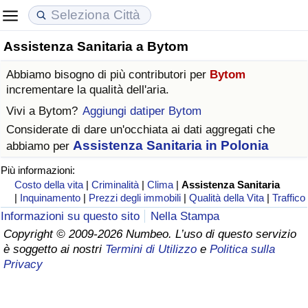
Assistenza Sanitaria a Bytom
Costo della vita
Prezzi degli immobili
Qualità della Vita
Abbiamo bisogno di più contributori per
Bytom
Indice Del Costo Della Vita (corrente)
Indice del Prezzo delle Case (Corrente)
Indice della Qualità della Vita
incrementare la qualità dell'aria.
Vivi a
Bytom
?
Aggiungi datiper Bytom
Indice Del Costo Della Vita
Indice del Prezzo delle Case
Indice della Qualità della Vita (Corrente)
Considerate di dare un'occhiata ai dati aggregati che
Assistenza Sanitaria in Polonia
abbiamo per
Indice del Costo della Vita per Nazione
Indice del Prezzo delle Case per Nazione
Indice della qualità della vita per Paese
Più informazioni:
Costo della vita
|
Criminalità
|
Clima
|
Assistenza Sanitaria
ad Aqaba
Criminalità
|
Inquinamento
|
Prezzi degli immobili
|
Qualità della Vita
|
Traffico
Informazioni su questo sito
Nella Stampa
Indice del Tasso di Criminalità (Corrente)
Copyright © 2009-2026 Numbeo. L’uso di questo servizio
è soggetto ai nostri
Termini di Utilizzo
e
Politica sulla
Indice della Criminalità
Privacy
Indice di criminalità per paese