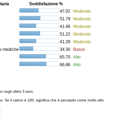
taria
Soddisfazione %
47.02
Moderato
51.79
Moderato
41.46
Moderato
51.22
Moderato
41.28
Moderato
oni mediche
34.30
Basso
65.70
Alto
66.86
Alto
to negli ultimi 3 anni.
o. Se il valore è 100, significa che è percepito come molto alto.