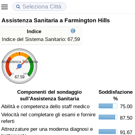
Assistenza Sanitaria a Farmington Hills
Costo della vita
Prezzi degli immobili
Qualità della Vita
Indice
Indice Del Costo Della Vita (corrente)
Indice del Prezzo delle Case (Corrente)
Indice della Qualità della Vita
Indice del Sistema Sanitario:
67,59
Indice Del Costo Della Vita
Indice del Prezzo delle Case
Indice della Qualità della Vita (Corrente)
Assistenza Sanitaria
Indice del Costo della Vita per Nazione
Indice del Prezzo delle Case per Nazione
Indice della qualità della vita per Paese
0
100
67.59
ad Aqaba
Criminalità
Componenti del sondaggio
Soddisfazione
sull'Assistenza Sanitaria
%
Indice del Tasso di Criminalità (Corrente)
Abilità e competenza dello staff medico
75.00
Velocità nel completare gli esami e fornire
Indice della Criminalità
87.50
referti
Attrezzature per una moderna diagnosi e
Indice di criminalità per paese
91.67