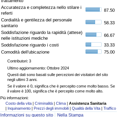
trattamento
Accuratezza e completezza nello stilare i
Assistenza Sanitaria
87.50
referti
Cordialità e gentilezza del personale
Indice dell’Assistenza Sanitaria (Corrente)
58.33
sanitario
Soddisfazione riguardo la rapidità (attese)
66.67
Indice dell’Assistenza Sanitaria
nelle istituzioni mediche
Soddisfazione riguardo i costi
33.33
Indice dell’Assistenza Sanitaria per
Comodità dell'ubicazione
75.00
Nazione
Contributori: 3
Ultimo aggiornamento: Ottobre 2024
Inquinamento
Questi dati sono basati sulle percezioni dei visitatori del sito
negli ultimi 3 anni.
Indice dell’Inquinamento (Corrente)
Se il valore è 0, significa che è percepito come molto basso. Se
il valore è 100, significa che è percepito come molto alto.
Indice di inquinamento
Più informazioni:
Costo della vita
|
Criminalità
|
Clima
|
Assistenza Sanitaria
|
Inquinamento
|
Prezzi degli immobili
|
Qualità della Vita
|
Traffico
Indice dell’Inquinamento per Nazione
Informazioni su questo sito
Nella Stampa