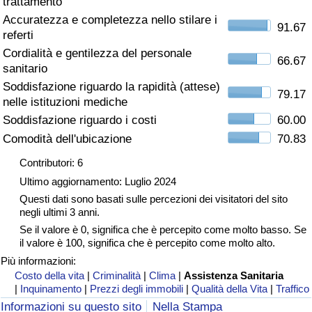
trattamento
Accuratezza e completezza nello stilare i
Assistenza Sanitaria
91.67
referti
Cordialità e gentilezza del personale
Indice dell’Assistenza Sanitaria (Corrente)
66.67
sanitario
Soddisfazione riguardo la rapidità (attese)
79.17
Indice dell’Assistenza Sanitaria
nelle istituzioni mediche
Soddisfazione riguardo i costi
60.00
Indice dell’Assistenza Sanitaria per
Comodità dell'ubicazione
70.83
Nazione
Contributori: 6
Ultimo aggiornamento: Luglio 2024
Inquinamento
Questi dati sono basati sulle percezioni dei visitatori del sito
negli ultimi 3 anni.
Indice dell’Inquinamento (Corrente)
Se il valore è 0, significa che è percepito come molto basso. Se
il valore è 100, significa che è percepito come molto alto.
Indice di inquinamento
Più informazioni:
Costo della vita
|
Criminalità
|
Clima
|
Assistenza Sanitaria
|
Inquinamento
|
Prezzi degli immobili
|
Qualità della Vita
|
Traffico
Indice dell’Inquinamento per Nazione
Informazioni su questo sito
Nella Stampa