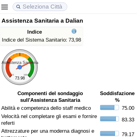
Assistenza Sanitaria a Dalian
Costo della vita
Prezzi degli immobili
Qualità della Vita
Indice
Indice Del Costo Della Vita (corrente)
Indice del Prezzo delle Case (Corrente)
Indice della Qualità della Vita
Indice del Sistema Sanitario:
73,98
Indice Del Costo Della Vita
Indice del Prezzo delle Case
Indice della Qualità della Vita (Corrente)
Assistenza Sanitaria
Indice del Costo della Vita per Nazione
Indice del Prezzo delle Case per Nazione
Indice della qualità della vita per Paese
0
100
73.98
ad Aqaba
Criminalità
Componenti del sondaggio
Soddisfazione
sull'Assistenza Sanitaria
%
Indice del Tasso di Criminalità (Corrente)
Abilità e competenza dello staff medico
75.00
Velocità nel completare gli esami e fornire
Indice della Criminalità
83.33
referti
Attrezzature per una moderna diagnosi e
Indice di criminalità per paese
79.17