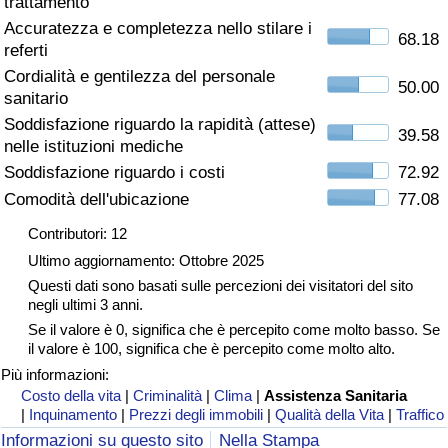
trattamento
Accuratezza e completezza nello stilare i
Assistenza Sanitaria
68.18
referti
Cordialità e gentilezza del personale
Indice dell’Assistenza Sanitaria (Corrente)
50.00
sanitario
Soddisfazione riguardo la rapidità (attese)
39.58
Indice dell’Assistenza Sanitaria
nelle istituzioni mediche
Soddisfazione riguardo i costi
72.92
Indice dell’Assistenza Sanitaria per
Comodità dell'ubicazione
77.08
Nazione
Contributori: 12
Ultimo aggiornamento: Ottobre 2025
Inquinamento
Questi dati sono basati sulle percezioni dei visitatori del sito
negli ultimi 3 anni.
Indice dell’Inquinamento (Corrente)
Se il valore è 0, significa che è percepito come molto basso. Se
il valore è 100, significa che è percepito come molto alto.
Indice di inquinamento
Più informazioni:
Costo della vita
|
Criminalità
|
Clima
|
Assistenza Sanitaria
|
Inquinamento
|
Prezzi degli immobili
|
Qualità della Vita
|
Traffico
Indice dell’Inquinamento per Nazione
Informazioni su questo sito
Nella Stampa