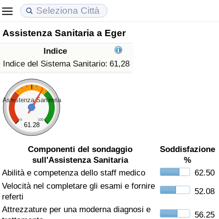
Assistenza Sanitaria a Eger
Costo della vita
Prezzi degli immobili
Qualità della Vita
Indice
Indice Del Costo Della Vita (corrente)
Indice del Prezzo delle Case (Corrente)
Indice della Qualità della Vita
Indice del Sistema Sanitario:
61,28
Indice Del Costo Della Vita
Indice del Prezzo delle Case
Indice della Qualità della Vita (Corrente)
Assistenza Sanitaria
Indice del Costo della Vita per Nazione
Indice del Prezzo delle Case per Nazione
Indice della qualità della vita per Paese
0
100
61.28
ad Aqaba
Criminalità
Componenti del sondaggio
Soddisfazione
sull'Assistenza Sanitaria
%
Indice del Tasso di Criminalità (Corrente)
Abilità e competenza dello staff medico
62.50
Velocità nel completare gli esami e fornire
Indice della Criminalità
52.08
referti
Attrezzature per una moderna diagnosi e
Indice di criminalità per paese
56.25