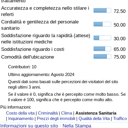
trattamento
Accuratezza e completezza nello stilare i
Assistenza Sanitaria
72.50
referti
Cordialità e gentilezza del personale
Indice dell’Assistenza Sanitaria (Corrente)
50.00
sanitario
Soddisfazione riguardo la rapidità (attese)
30.00
Indice dell’Assistenza Sanitaria
nelle istituzioni mediche
Soddisfazione riguardo i costi
65.00
Indice dell’Assistenza Sanitaria per
Comodità dell'ubicazione
75.00
Nazione
Contributori: 10
Ultimo aggiornamento: Agosto 2024
Inquinamento
Questi dati sono basati sulle percezioni dei visitatori del sito
negli ultimi 3 anni.
Indice dell’Inquinamento (Corrente)
Se il valore è 0, significa che è percepito come molto basso. Se
il valore è 100, significa che è percepito come molto alto.
Indice di inquinamento
Più informazioni:
Costo della vita
|
Criminalità
|
Clima
|
Assistenza Sanitaria
|
Inquinamento
|
Prezzi degli immobili
|
Qualità della Vita
|
Traffico
Indice dell’Inquinamento per Nazione
Informazioni su questo sito
Nella Stampa