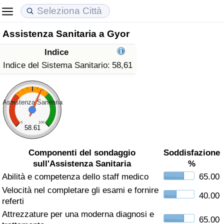
Assistenza Sanitaria a Gyor
Costo della vita
Prezzi degli immobili
Qualità della Vita
Indice
Indice Del Costo Della Vita (corrente)
Indice del Prezzo delle Case (Corrente)
Indice della Qualità della Vita
Indice del Sistema Sanitario:
58,61
Indice Del Costo Della Vita
Indice del Prezzo delle Case
Indice della Qualità della Vita (Corrente)
Assistenza Sanitaria
Indice del Costo della Vita per Nazione
Indice del Prezzo delle Case per Nazione
Indice della qualità della vita per Paese
0
100
58.61
ad Aqaba
Criminalità
Componenti del sondaggio
Soddisfazione
sull'Assistenza Sanitaria
%
Indice del Tasso di Criminalità (Corrente)
Abilità e competenza dello staff medico
65.00
Velocità nel completare gli esami e fornire
Indice della Criminalità
40.00
referti
Attrezzature per una moderna diagnosi e
Indice di criminalità per paese
65.00