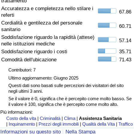
trattamento
Accuratezza e completezza nello stilare i
Assistenza Sanitaria
67.86
referti
Cordialità e gentilezza del personale
Indice dell’Assistenza Sanitaria (Corrente)
60.71
sanitario
Soddisfazione riguardo la rapidità (attese)
57.14
Indice dell’Assistenza Sanitaria
nelle istituzioni mediche
Soddisfazione riguardo i costi
35.71
Indice dell’Assistenza Sanitaria per
Comodità dell'ubicazione
71.43
Nazione
Contributori: 7
Ultimo aggiornamento: Giugno 2025
Inquinamento
Questi dati sono basati sulle percezioni dei visitatori del sito
negli ultimi 3 anni.
Indice dell’Inquinamento (Corrente)
Se il valore è 0, significa che è percepito come molto basso. Se
il valore è 100, significa che è percepito come molto alto.
Indice di inquinamento
Più informazioni:
Costo della vita
|
Criminalità
|
Clima
|
Assistenza Sanitaria
|
Inquinamento
|
Prezzi degli immobili
|
Qualità della Vita
|
Traffico
Indice dell’Inquinamento per Nazione
Informazioni su questo sito
Nella Stampa