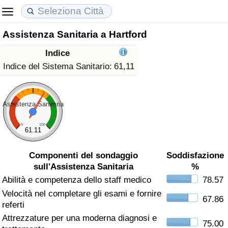
Assistenza Sanitaria a Hartford
Costo della vita
Prezzi degli immobili
Qualità della Vita
Indice
Indice Del Costo Della Vita (corrente)
Indice del Prezzo delle Case (Corrente)
Indice della Qualità della Vita
Indice del Sistema Sanitario:
61,11
Indice Del Costo Della Vita
Indice del Prezzo delle Case
Indice della Qualità della Vita (Corrente)
Assistenza Sanitaria
Indice del Costo della Vita per Nazione
Indice del Prezzo delle Case per Nazione
Indice della qualità della vita per Paese
0
100
61.11
ad Aqaba
Criminalità
Componenti del sondaggio
Soddisfazione
sull'Assistenza Sanitaria
%
Indice del Tasso di Criminalità (Corrente)
Abilità e competenza dello staff medico
78.57
Velocità nel completare gli esami e fornire
Indice della Criminalità
67.86
referti
Attrezzature per una moderna diagnosi e
Indice di criminalità per paese
75.00