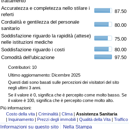
trattamento
Accuratezza e completezza nello stilare i
Assistenza Sanitaria
87.50
referti
Cordialità e gentilezza del personale
Indice dell’Assistenza Sanitaria (Corrente)
80.00
sanitario
Soddisfazione riguardo la rapidità (attese)
75.00
Indice dell’Assistenza Sanitaria
nelle istituzioni mediche
Soddisfazione riguardo i costi
80.00
Indice dell’Assistenza Sanitaria per
Comodità dell'ubicazione
97.50
Nazione
Contributori: 10
Ultimo aggiornamento: Dicembre 2025
Inquinamento
Questi dati sono basati sulle percezioni dei visitatori del sito
negli ultimi 3 anni.
Indice dell’Inquinamento (Corrente)
Se il valore è 0, significa che è percepito come molto basso. Se
il valore è 100, significa che è percepito come molto alto.
Indice di inquinamento
Più informazioni:
Costo della vita
|
Criminalità
|
Clima
|
Assistenza Sanitaria
|
Inquinamento
|
Prezzi degli immobili
|
Qualità della Vita
|
Traffico
Indice dell’Inquinamento per Nazione
Informazioni su questo sito
Nella Stampa