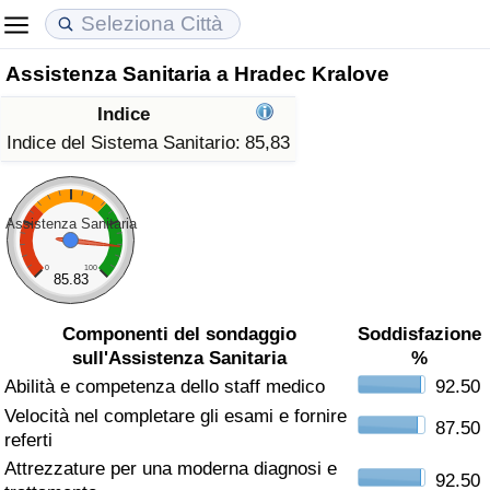
Assistenza Sanitaria a Hradec Kralove
Costo della vita
Prezzi degli immobili
Qualità della Vita
Indice
Indice Del Costo Della Vita (corrente)
Indice del Prezzo delle Case (Corrente)
Indice della Qualità della Vita
Indice del Sistema Sanitario:
85,83
Indice Del Costo Della Vita
Indice del Prezzo delle Case
Indice della Qualità della Vita (Corrente)
Assistenza Sanitaria
Indice del Costo della Vita per Nazione
Indice del Prezzo delle Case per Nazione
Indice della qualità della vita per Paese
0
100
85.83
ad Aqaba
Criminalità
Componenti del sondaggio
Soddisfazione
sull'Assistenza Sanitaria
%
Indice del Tasso di Criminalità (Corrente)
Abilità e competenza dello staff medico
92.50
Velocità nel completare gli esami e fornire
Indice della Criminalità
87.50
referti
Attrezzature per una moderna diagnosi e
Indice di criminalità per paese
92.50