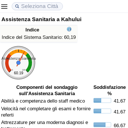
Assistenza Sanitaria a Kahului
Costo della vita
Prezzi degli immobili
Qualità della Vita
Indice
Indice Del Costo Della Vita (corrente)
Indice del Prezzo delle Case (Corrente)
Indice della Qualità della Vita
Indice del Sistema Sanitario:
60,19
Indice Del Costo Della Vita
Indice del Prezzo delle Case
Indice della Qualità della Vita (Corrente)
Assistenza Sanitaria
Indice del Costo della Vita per Nazione
Indice del Prezzo delle Case per Nazione
Indice della qualità della vita per Paese
0
100
60.19
ad Aqaba
Criminalità
Componenti del sondaggio
Soddisfazione
sull'Assistenza Sanitaria
%
Indice del Tasso di Criminalità (Corrente)
Abilità e competenza dello staff medico
41.67
Velocità nel completare gli esami e fornire
Indice della Criminalità
41.67
referti
Attrezzature per una moderna diagnosi e
Indice di criminalità per paese
66.67