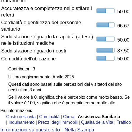
trattamento
Accuratezza e completezza nello stilare i
Assistenza Sanitaria
50.00
referti
Cordialità e gentilezza del personale
Indice dell’Assistenza Sanitaria (Corrente)
66.67
sanitario
Soddisfazione riguardo la rapidità (attese)
50.00
Indice dell’Assistenza Sanitaria
nelle istituzioni mediche
Soddisfazione riguardo i costi
87.50
Indice dell’Assistenza Sanitaria per
Comodità dell'ubicazione
50.00
Nazione
Contributori: 3
Ultimo aggiornamento: Aprile 2025
Inquinamento
Questi dati sono basati sulle percezioni dei visitatori del sito
negli ultimi 3 anni.
Indice dell’Inquinamento (Corrente)
Se il valore è 0, significa che è percepito come molto basso. Se
il valore è 100, significa che è percepito come molto alto.
Indice di inquinamento
Più informazioni:
Costo della vita
|
Criminalità
|
Clima
|
Assistenza Sanitaria
|
Inquinamento
|
Prezzi degli immobili
|
Qualità della Vita
|
Traffico
Indice dell’Inquinamento per Nazione
Informazioni su questo sito
Nella Stampa