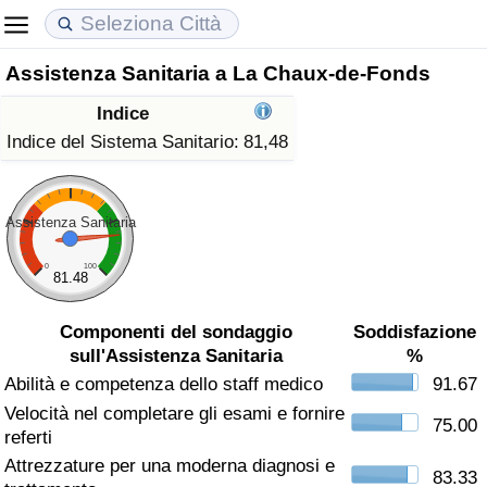
Assistenza Sanitaria a La Chaux-de-Fonds
Costo della vita
Prezzi degli immobili
Qualità della Vita
Indice
Indice Del Costo Della Vita (corrente)
Indice del Prezzo delle Case (Corrente)
Indice della Qualità della Vita
Indice del Sistema Sanitario:
81,48
Indice Del Costo Della Vita
Indice del Prezzo delle Case
Indice della Qualità della Vita (Corrente)
Assistenza Sanitaria
Indice del Costo della Vita per Nazione
Indice del Prezzo delle Case per Nazione
Indice della qualità della vita per Paese
0
100
81.48
ad Aqaba
Criminalità
Componenti del sondaggio
Soddisfazione
sull'Assistenza Sanitaria
%
Indice del Tasso di Criminalità (Corrente)
Abilità e competenza dello staff medico
91.67
Velocità nel completare gli esami e fornire
Indice della Criminalità
75.00
referti
Attrezzature per una moderna diagnosi e
Indice di criminalità per paese
83.33