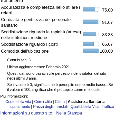
trattamento
Accuratezza e completezza nello stilare i
Assistenza Sanitaria
75.00
referti
Cordialità e gentilezza del personale
Indice dell’Assistenza Sanitaria (Corrente)
91.67
sanitario
Soddisfazione riguardo la rapidità (attese)
83.33
Indice dell’Assistenza Sanitaria
nelle istituzioni mediche
Soddisfazione riguardo i costi
66.67
Indice dell’Assistenza Sanitaria per
Comodità dell'ubicazione
100.00
Nazione
Contributori: 3
Ultimo aggiornamento: Febbraio 2021
Inquinamento
Questi dati sono basati sulle percezioni dei visitatori del sito
negli ultimi 3 anni.
Indice dell’Inquinamento (Corrente)
Se il valore è 0, significa che è percepito come molto basso. Se
il valore è 100, significa che è percepito come molto alto.
Indice di inquinamento
Più informazioni:
Costo della vita
|
Criminalità
|
Clima
|
Assistenza Sanitaria
|
Inquinamento
|
Prezzi degli immobili
|
Qualità della Vita
|
Traffico
Indice dell’Inquinamento per Nazione
Informazioni su questo sito
Nella Stampa