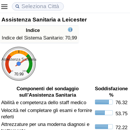
Assistenza Sanitaria a Leicester
Costo della vita
Prezzi degli immobili
Qualità della Vita
Indice
Indice Del Costo Della Vita (corrente)
Indice del Prezzo delle Case (Corrente)
Indice della Qualità della Vita
Indice del Sistema Sanitario:
70,99
Indice Del Costo Della Vita
Indice del Prezzo delle Case
Indice della Qualità della Vita (Corrente)
Assistenza Sanitaria
Indice del Costo della Vita per Nazione
Indice del Prezzo delle Case per Nazione
Indice della qualità della vita per Paese
0
100
70.99
ad Aqaba
Criminalità
Componenti del sondaggio
Soddisfazione
sull'Assistenza Sanitaria
%
Indice del Tasso di Criminalità (Corrente)
Abilità e competenza dello staff medico
76.32
Velocità nel completare gli esami e fornire
Indice della Criminalità
53.75
referti
Attrezzature per una moderna diagnosi e
Indice di criminalità per paese
72.22