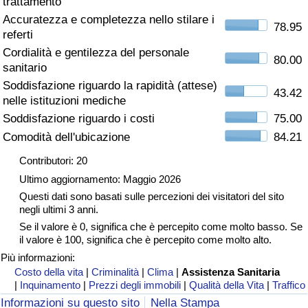
trattamento
Accuratezza e completezza nello stilare i
Assistenza Sanitaria
78.95
referti
Cordialità e gentilezza del personale
Indice dell’Assistenza Sanitaria (Corrente)
80.00
sanitario
Soddisfazione riguardo la rapidità (attese)
43.42
Indice dell’Assistenza Sanitaria
nelle istituzioni mediche
Soddisfazione riguardo i costi
75.00
Indice dell’Assistenza Sanitaria per
Comodità dell'ubicazione
84.21
Nazione
Contributori: 20
Ultimo aggiornamento: Maggio 2026
Inquinamento
Questi dati sono basati sulle percezioni dei visitatori del sito
negli ultimi 3 anni.
Indice dell’Inquinamento (Corrente)
Se il valore è 0, significa che è percepito come molto basso. Se
il valore è 100, significa che è percepito come molto alto.
Indice di inquinamento
Più informazioni:
Costo della vita
|
Criminalità
|
Clima
|
Assistenza Sanitaria
|
Inquinamento
|
Prezzi degli immobili
|
Qualità della Vita
|
Traffico
Indice dell’Inquinamento per Nazione
Informazioni su questo sito
Nella Stampa