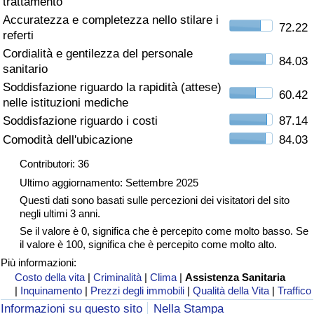
trattamento
Accuratezza e completezza nello stilare i
Assistenza Sanitaria
72.22
referti
Cordialità e gentilezza del personale
Indice dell’Assistenza Sanitaria (Corrente)
84.03
sanitario
Soddisfazione riguardo la rapidità (attese)
60.42
Indice dell’Assistenza Sanitaria
nelle istituzioni mediche
Soddisfazione riguardo i costi
87.14
Indice dell’Assistenza Sanitaria per
Comodità dell'ubicazione
84.03
Nazione
Contributori: 36
Ultimo aggiornamento: Settembre 2025
Inquinamento
Questi dati sono basati sulle percezioni dei visitatori del sito
negli ultimi 3 anni.
Indice dell’Inquinamento (Corrente)
Se il valore è 0, significa che è percepito come molto basso. Se
il valore è 100, significa che è percepito come molto alto.
Indice di inquinamento
Più informazioni:
Costo della vita
|
Criminalità
|
Clima
|
Assistenza Sanitaria
|
Inquinamento
|
Prezzi degli immobili
|
Qualità della Vita
|
Traffico
Indice dell’Inquinamento per Nazione
Informazioni su questo sito
Nella Stampa