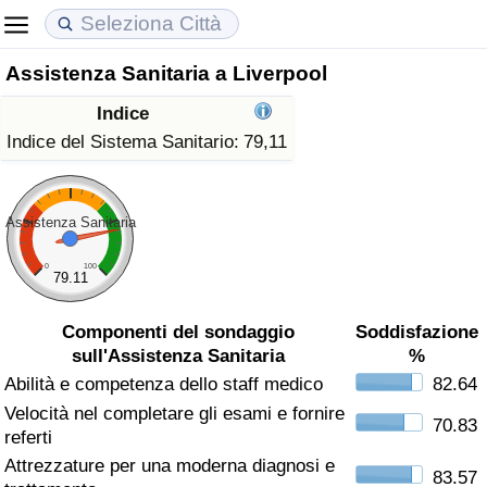
Assistenza Sanitaria a Liverpool
Costo della vita
Prezzi degli immobili
Qualità della Vita
Indice
Indice Del Costo Della Vita (corrente)
Indice del Prezzo delle Case (Corrente)
Indice della Qualità della Vita
Indice del Sistema Sanitario:
79,11
Indice Del Costo Della Vita
Indice del Prezzo delle Case
Indice della Qualità della Vita (Corrente)
Assistenza Sanitaria
Indice del Costo della Vita per Nazione
Indice del Prezzo delle Case per Nazione
Indice della qualità della vita per Paese
0
100
79.11
ad Aqaba
Criminalità
Componenti del sondaggio
Soddisfazione
sull'Assistenza Sanitaria
%
Indice del Tasso di Criminalità (Corrente)
Abilità e competenza dello staff medico
82.64
Velocità nel completare gli esami e fornire
Indice della Criminalità
70.83
referti
Attrezzature per una moderna diagnosi e
Indice di criminalità per paese
83.57