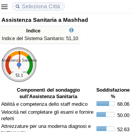
Assistenza Sanitaria a Mashhad
Costo della vita
Prezzi degli immobili
Qualità della Vita
Indice
Indice Del Costo Della Vita (corrente)
Indice del Prezzo delle Case (Corrente)
Indice della Qualità della Vita
Indice del Sistema Sanitario:
51,10
Indice Del Costo Della Vita
Indice del Prezzo delle Case
Indice della Qualità della Vita (Corrente)
Assistenza Sanitaria
Indice del Costo della Vita per Nazione
Indice del Prezzo delle Case per Nazione
Indice della qualità della vita per Paese
0
100
51.1
ad Aqaba
Criminalità
Componenti del sondaggio
Soddisfazione
sull'Assistenza Sanitaria
%
Indice del Tasso di Criminalità (Corrente)
Abilità e competenza dello staff medico
68.06
Velocità nel completare gli esami e fornire
Indice della Criminalità
50.00
referti
Attrezzature per una moderna diagnosi e
Indice di criminalità per paese
52.63