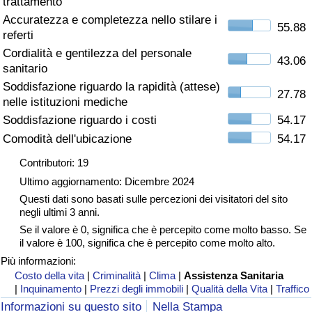
trattamento
Accuratezza e completezza nello stilare i
Assistenza Sanitaria
55.88
referti
Cordialità e gentilezza del personale
Indice dell’Assistenza Sanitaria (Corrente)
43.06
sanitario
Soddisfazione riguardo la rapidità (attese)
27.78
Indice dell’Assistenza Sanitaria
nelle istituzioni mediche
Soddisfazione riguardo i costi
54.17
Indice dell’Assistenza Sanitaria per
Comodità dell'ubicazione
54.17
Nazione
Contributori: 19
Ultimo aggiornamento: Dicembre 2024
Inquinamento
Questi dati sono basati sulle percezioni dei visitatori del sito
negli ultimi 3 anni.
Indice dell’Inquinamento (Corrente)
Se il valore è 0, significa che è percepito come molto basso. Se
il valore è 100, significa che è percepito come molto alto.
Indice di inquinamento
Più informazioni:
Costo della vita
|
Criminalità
|
Clima
|
Assistenza Sanitaria
|
Inquinamento
|
Prezzi degli immobili
|
Qualità della Vita
|
Traffico
Indice dell’Inquinamento per Nazione
Informazioni su questo sito
Nella Stampa