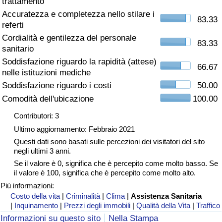
trattamento
Accuratezza e completezza nello stilare i
Assistenza Sanitaria
83.33
referti
Cordialità e gentilezza del personale
Indice dell’Assistenza Sanitaria (Corrente)
83.33
sanitario
Soddisfazione riguardo la rapidità (attese)
66.67
Indice dell’Assistenza Sanitaria
nelle istituzioni mediche
Soddisfazione riguardo i costi
50.00
Indice dell’Assistenza Sanitaria per
Comodità dell'ubicazione
100.00
Nazione
Contributori: 3
Ultimo aggiornamento: Febbraio 2021
Inquinamento
Questi dati sono basati sulle percezioni dei visitatori del sito
negli ultimi 3 anni.
Indice dell’Inquinamento (Corrente)
Se il valore è 0, significa che è percepito come molto basso. Se
il valore è 100, significa che è percepito come molto alto.
Indice di inquinamento
Più informazioni:
Costo della vita
|
Criminalità
|
Clima
|
Assistenza Sanitaria
|
Inquinamento
|
Prezzi degli immobili
|
Qualità della Vita
|
Traffico
Indice dell’Inquinamento per Nazione
Informazioni su questo sito
Nella Stampa