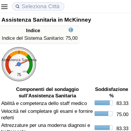
Assistenza Sanitaria in McKinney
Costo della vita
Prezzi degli immobili
Qualità della Vita
Indice
Indice Del Costo Della Vita (corrente)
Indice del Prezzo delle Case (Corrente)
Indice della Qualità della Vita
Indice del Sistema Sanitario:
75,00
Indice Del Costo Della Vita
Indice del Prezzo delle Case
Indice della Qualità della Vita (Corrente)
Assistenza Sanitaria
Indice del Costo della Vita per Nazione
Indice del Prezzo delle Case per Nazione
Indice della qualità della vita per Paese
0
100
75
ad Aqaba
Criminalità
Componenti del sondaggio
Soddisfazione
sull'Assistenza Sanitaria
%
Indice del Tasso di Criminalità (Corrente)
Abilità e competenza dello staff medico
83.33
Velocità nel completare gli esami e fornire
Indice della Criminalità
75.00
referti
Attrezzature per una moderna diagnosi e
Indice di criminalità per paese
83.33