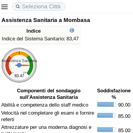
Assistenza Sanitaria a Mombasa
Costo della vita
Prezzi degli immobili
Qualità della Vita
Indice
Indice Del Costo Della Vita (corrente)
Indice del Prezzo delle Case (Corrente)
Indice della Qualità della Vita
Indice del Sistema Sanitario:
83,47
Indice Del Costo Della Vita
Indice del Prezzo delle Case
Indice della Qualità della Vita (Corrente)
Assistenza Sanitaria
Indice del Costo della Vita per Nazione
Indice del Prezzo delle Case per Nazione
Indice della qualità della vita per Paese
0
100
83.47
ad Aqaba
Criminalità
Componenti del sondaggio
Soddisfazione
sull'Assistenza Sanitaria
%
Indice del Tasso di Criminalità (Corrente)
Abilità e competenza dello staff medico
90.00
Velocità nel completare gli esami e fornire
Indice della Criminalità
85.00
referti
Attrezzature per una moderna diagnosi e
Indice di criminalità per paese
85.00