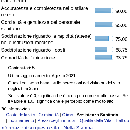
trattamento
Accuratezza e completezza nello stilare i
Assistenza Sanitaria
90.00
referti
Cordialità e gentilezza del personale
Indice dell’Assistenza Sanitaria (Corrente)
95.00
sanitario
Soddisfazione riguardo la rapidità (attese)
75.00
Indice dell’Assistenza Sanitaria
nelle istituzioni mediche
Soddisfazione riguardo i costi
68.75
Indice dell’Assistenza Sanitaria per
Comodità dell'ubicazione
93.75
Nazione
Contributori: 5
Ultimo aggiornamento: Agosto 2021
Inquinamento
Questi dati sono basati sulle percezioni dei visitatori del sito
negli ultimi 3 anni.
Indice dell’Inquinamento (Corrente)
Se il valore è 0, significa che è percepito come molto basso. Se
il valore è 100, significa che è percepito come molto alto.
Indice di inquinamento
Più informazioni:
Costo della vita
|
Criminalità
|
Clima
|
Assistenza Sanitaria
|
Inquinamento
|
Prezzi degli immobili
|
Qualità della Vita
|
Traffico
Indice dell’Inquinamento per Nazione
Informazioni su questo sito
Nella Stampa