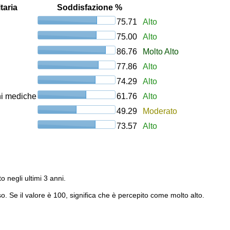
taria
Soddisfazione %
75.71
Alto
75.00
Alto
86.76
Molto Alto
77.86
Alto
74.29
Alto
oni mediche
61.76
Alto
49.29
Moderato
73.57
Alto
to negli ultimi 3 anni.
o. Se il valore è 100, significa che è percepito come molto alto.