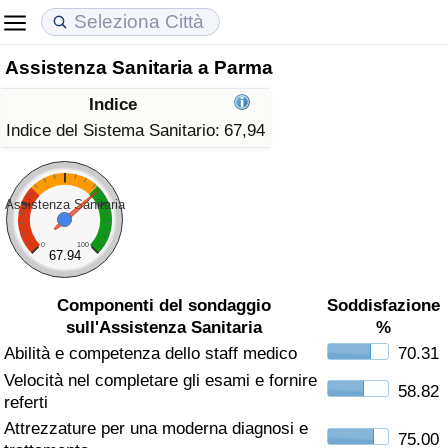
Assistenza Sanitaria a Parma
Costo della vita
Prezzi degli immobili
Qualità della Vita
Indice
Indice Del Costo Della Vita (corrente)
Indice del Prezzo delle Case (Corrente)
Indice della Qualità della Vita
Indice del Sistema Sanitario:
67,94
Indice Del Costo Della Vita
Indice del Prezzo delle Case
Indice della Qualità della Vita (Corrente)
Assistenza Sanitaria
Indice del Costo della Vita per Nazione
Indice del Prezzo delle Case per Nazione
Indice della qualità della vita per Paese
0
100
67.94
ad Aqaba
Criminalità
Componenti del sondaggio
Soddisfazione
sull'Assistenza Sanitaria
%
Indice del Tasso di Criminalità (Corrente)
Abilità e competenza dello staff medico
70.31
Velocità nel completare gli esami e fornire
Indice della Criminalità
58.82
referti
Attrezzature per una moderna diagnosi e
Indice di criminalità per paese
75.00