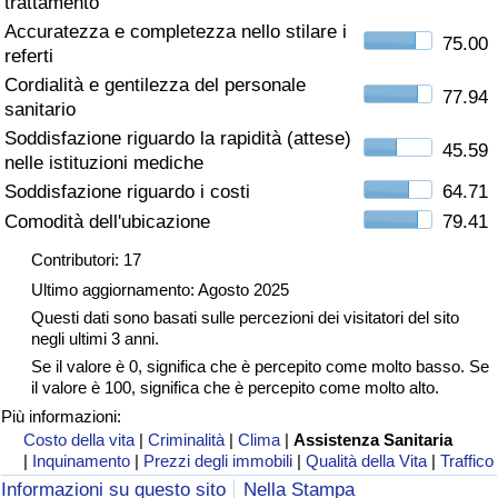
trattamento
Accuratezza e completezza nello stilare i
Assistenza Sanitaria
75.00
referti
Cordialità e gentilezza del personale
Indice dell’Assistenza Sanitaria (Corrente)
77.94
sanitario
Soddisfazione riguardo la rapidità (attese)
45.59
Indice dell’Assistenza Sanitaria
nelle istituzioni mediche
Soddisfazione riguardo i costi
64.71
Indice dell’Assistenza Sanitaria per
Comodità dell'ubicazione
79.41
Nazione
Contributori: 17
Ultimo aggiornamento: Agosto 2025
Inquinamento
Questi dati sono basati sulle percezioni dei visitatori del sito
negli ultimi 3 anni.
Indice dell’Inquinamento (Corrente)
Se il valore è 0, significa che è percepito come molto basso. Se
il valore è 100, significa che è percepito come molto alto.
Indice di inquinamento
Più informazioni:
Costo della vita
|
Criminalità
|
Clima
|
Assistenza Sanitaria
|
Inquinamento
|
Prezzi degli immobili
|
Qualità della Vita
|
Traffico
Indice dell’Inquinamento per Nazione
Informazioni su questo sito
Nella Stampa