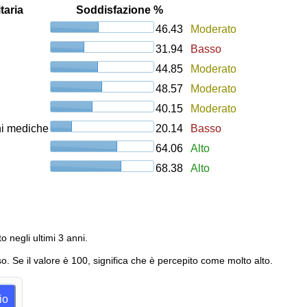
taria
Soddisfazione %
46.43
Moderato
31.94
Basso
44.85
Moderato
48.57
Moderato
40.15
Moderato
oni mediche
20.14
Basso
64.06
Alto
68.38
Alto
to negli ultimi 3 anni.
o. Se il valore è 100, significa che è percepito come molto alto.
io