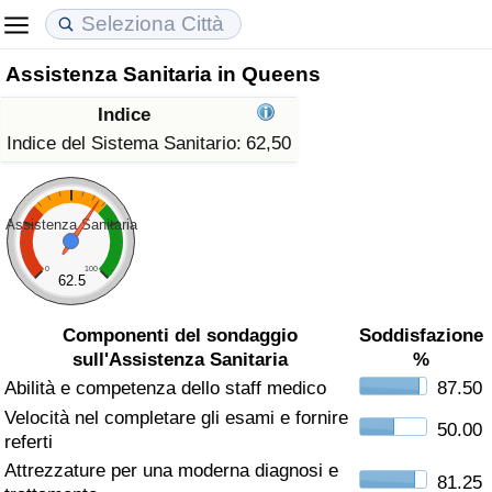
Assistenza Sanitaria in Queens
Costo della vita
Prezzi degli immobili
Qualità della Vita
Indice
Indice Del Costo Della Vita (corrente)
Indice del Prezzo delle Case (Corrente)
Indice della Qualità della Vita
Indice del Sistema Sanitario:
62,50
Indice Del Costo Della Vita
Indice del Prezzo delle Case
Indice della Qualità della Vita (Corrente)
Assistenza Sanitaria
Indice del Costo della Vita per Nazione
Indice del Prezzo delle Case per Nazione
Indice della qualità della vita per Paese
0
100
62.5
ad Aqaba
Criminalità
Componenti del sondaggio
Soddisfazione
sull'Assistenza Sanitaria
%
Indice del Tasso di Criminalità (Corrente)
Abilità e competenza dello staff medico
87.50
Velocità nel completare gli esami e fornire
Indice della Criminalità
50.00
referti
Attrezzature per una moderna diagnosi e
Indice di criminalità per paese
81.25