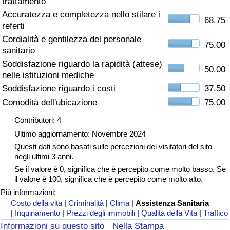
trattamento
Accuratezza e completezza nello stilare i
Assistenza Sanitaria
68.75
referti
Cordialità e gentilezza del personale
Indice dell’Assistenza Sanitaria (Corrente)
75.00
sanitario
Soddisfazione riguardo la rapidità (attese)
50.00
Indice dell’Assistenza Sanitaria
nelle istituzioni mediche
Soddisfazione riguardo i costi
37.50
Indice dell’Assistenza Sanitaria per
Comodità dell'ubicazione
75.00
Nazione
Contributori: 4
Ultimo aggiornamento: Novembre 2024
Inquinamento
Questi dati sono basati sulle percezioni dei visitatori del sito
negli ultimi 3 anni.
Indice dell’Inquinamento (Corrente)
Se il valore è 0, significa che è percepito come molto basso. Se
il valore è 100, significa che è percepito come molto alto.
Indice di inquinamento
Più informazioni:
Costo della vita
|
Criminalità
|
Clima
|
Assistenza Sanitaria
|
Inquinamento
|
Prezzi degli immobili
|
Qualità della Vita
|
Traffico
Indice dell’Inquinamento per Nazione
Informazioni su questo sito
Nella Stampa