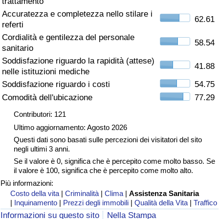
trattamento
Accuratezza e completezza nello stilare i
Assistenza Sanitaria
62.61
referti
Cordialità e gentilezza del personale
Indice dell’Assistenza Sanitaria (Corrente)
58.54
sanitario
Soddisfazione riguardo la rapidità (attese)
41.88
Indice dell’Assistenza Sanitaria
nelle istituzioni mediche
Soddisfazione riguardo i costi
54.75
Indice dell’Assistenza Sanitaria per
Comodità dell'ubicazione
77.29
Nazione
Contributori: 121
Ultimo aggiornamento: Agosto 2026
Inquinamento
Questi dati sono basati sulle percezioni dei visitatori del sito
negli ultimi 3 anni.
Indice dell’Inquinamento (Corrente)
Se il valore è 0, significa che è percepito come molto basso. Se
il valore è 100, significa che è percepito come molto alto.
Indice di inquinamento
Più informazioni:
Costo della vita
|
Criminalità
|
Clima
|
Assistenza Sanitaria
|
Inquinamento
|
Prezzi degli immobili
|
Qualità della Vita
|
Traffico
Indice dell’Inquinamento per Nazione
Informazioni su questo sito
Nella Stampa