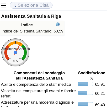
Assistenza Sanitaria a Riga
Costo della vita
Prezzi degli immobili
Qualità della Vita
Indice
Indice Del Costo Della Vita (corrente)
Indice del Prezzo delle Case (Corrente)
Indice della Qualità della Vita
Indice del Sistema Sanitario:
60,59
Indice Del Costo Della Vita
Indice del Prezzo delle Case
Indice della Qualità della Vita (Corrente)
Assistenza Sanitaria
Indice del Costo della Vita per Nazione
Indice del Prezzo delle Case per Nazione
Indice della qualità della vita per Paese
0
100
60.59
ad Aqaba
Criminalità
Componenti del sondaggio
Soddisfazione
sull'Assistenza Sanitaria
%
Indice del Tasso di Criminalità (Corrente)
Abilità e competenza dello staff medico
65.91
Velocità nel completare gli esami e fornire
Indice della Criminalità
60.21
referti
Attrezzature per una moderna diagnosi e
Indice di criminalità per paese
69.40