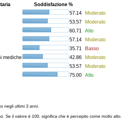
taria
Soddisfazione %
57.14
Moderato
53.57
Moderato
60.71
Alto
57.14
Moderato
35.71
Basso
oni mediche
42.86
Moderato
53.57
Moderato
75.00
Alto
to negli ultimi 3 anni.
o. Se il valore è 100, significa che è percepito come molto alto.