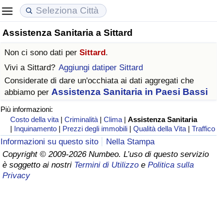
Assistenza Sanitaria a Sittard
Costo della vita
Prezzi degli immobili
Qualità della Vita
Non ci sono dati per
Sittard
.
Indice Del Costo Della Vita (corrente)
Indice del Prezzo delle Case (Corrente)
Indice della Qualità della Vita
Vivi a
Sittard
?
Aggiungi datiper Sittard
Considerate di dare un'occhiata ai dati aggregati che
Indice Del Costo Della Vita
Indice del Prezzo delle Case
Indice della Qualità della Vita (Corrente)
Assistenza Sanitaria in Paesi Bassi
abbiamo per
Più informazioni:
Indice del Costo della Vita per Nazione
Indice del Prezzo delle Case per Nazione
Indice della qualità della vita per Paese
Costo della vita
|
Criminalità
|
Clima
|
Assistenza Sanitaria
|
Inquinamento
|
Prezzi degli immobili
|
Qualità della Vita
|
Traffico
ad Aqaba
Criminalità
Informazioni su questo sito
Nella Stampa
Copyright © 2009-2026 Numbeo. L’uso di questo servizio
Indice del Tasso di Criminalità (Corrente)
è soggetto ai nostri
Termini di Utilizzo
e
Politica sulla
Privacy
Indice della Criminalità
Indice di criminalità per paese