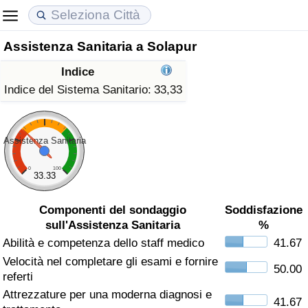
Assistenza Sanitaria a Solapur
Costo della vita
Prezzi degli immobili
Qualità della Vita
Indice
Indice Del Costo Della Vita (corrente)
Indice del Prezzo delle Case (Corrente)
Indice della Qualità della Vita
Indice del Sistema Sanitario:
33,33
Indice Del Costo Della Vita
Indice del Prezzo delle Case
Indice della Qualità della Vita (Corrente)
Assistenza Sanitaria
Indice del Costo della Vita per Nazione
Indice del Prezzo delle Case per Nazione
Indice della qualità della vita per Paese
0
100
33.33
ad Aqaba
Criminalità
Componenti del sondaggio
Soddisfazione
sull'Assistenza Sanitaria
%
Indice del Tasso di Criminalità (Corrente)
Abilità e competenza dello staff medico
41.67
Velocità nel completare gli esami e fornire
Indice della Criminalità
50.00
referti
Attrezzature per una moderna diagnosi e
Indice di criminalità per paese
41.67