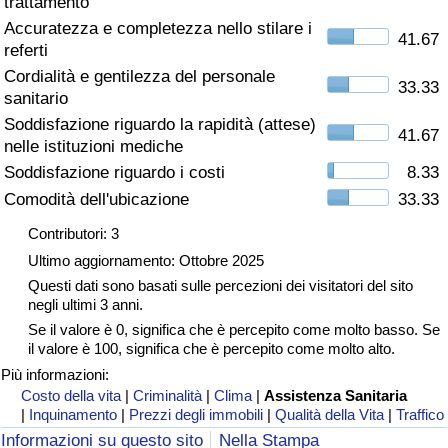
trattamento
Accuratezza e completezza nello stilare i
Assistenza Sanitaria
41.67
referti
Cordialità e gentilezza del personale
Indice dell’Assistenza Sanitaria (Corrente)
33.33
sanitario
Soddisfazione riguardo la rapidità (attese)
41.67
Indice dell’Assistenza Sanitaria
nelle istituzioni mediche
Soddisfazione riguardo i costi
8.33
Indice dell’Assistenza Sanitaria per
Comodità dell'ubicazione
33.33
Nazione
Contributori: 3
Ultimo aggiornamento: Ottobre 2025
Inquinamento
Questi dati sono basati sulle percezioni dei visitatori del sito
negli ultimi 3 anni.
Indice dell’Inquinamento (Corrente)
Se il valore è 0, significa che è percepito come molto basso. Se
il valore è 100, significa che è percepito come molto alto.
Indice di inquinamento
Più informazioni:
Costo della vita
|
Criminalità
|
Clima
|
Assistenza Sanitaria
|
Inquinamento
|
Prezzi degli immobili
|
Qualità della Vita
|
Traffico
Indice dell’Inquinamento per Nazione
Informazioni su questo sito
Nella Stampa