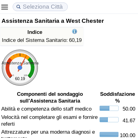
Assistenza Sanitaria a West Chester
Costo della vita
Prezzi degli immobili
Qualità della Vita
Indice
Indice Del Costo Della Vita (corrente)
Indice del Prezzo delle Case (Corrente)
Indice della Qualità della Vita
Indice del Sistema Sanitario:
60,19
Indice Del Costo Della Vita
Indice del Prezzo delle Case
Indice della Qualità della Vita (Corrente)
Assistenza Sanitaria
Indice del Costo della Vita per Nazione
Indice del Prezzo delle Case per Nazione
Indice della qualità della vita per Paese
0
100
60.19
ad Aqaba
Criminalità
Componenti del sondaggio
Soddisfazione
sull'Assistenza Sanitaria
%
Indice del Tasso di Criminalità (Corrente)
Abilità e competenza dello staff medico
50.00
Velocità nel completare gli esami e fornire
Indice della Criminalità
41.67
referti
Attrezzature per una moderna diagnosi e
Indice di criminalità per paese
100.00