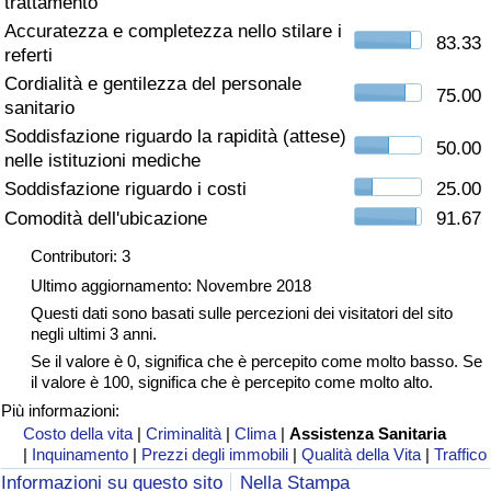
trattamento
Accuratezza e completezza nello stilare i
Assistenza Sanitaria
83.33
referti
Cordialità e gentilezza del personale
Indice dell’Assistenza Sanitaria (Corrente)
75.00
sanitario
Soddisfazione riguardo la rapidità (attese)
50.00
Indice dell’Assistenza Sanitaria
nelle istituzioni mediche
Soddisfazione riguardo i costi
25.00
Indice dell’Assistenza Sanitaria per
Comodità dell'ubicazione
91.67
Nazione
Contributori: 3
Ultimo aggiornamento: Novembre 2018
Inquinamento
Questi dati sono basati sulle percezioni dei visitatori del sito
negli ultimi 3 anni.
Indice dell’Inquinamento (Corrente)
Se il valore è 0, significa che è percepito come molto basso. Se
il valore è 100, significa che è percepito come molto alto.
Indice di inquinamento
Più informazioni:
Costo della vita
|
Criminalità
|
Clima
|
Assistenza Sanitaria
|
Inquinamento
|
Prezzi degli immobili
|
Qualità della Vita
|
Traffico
Indice dell’Inquinamento per Nazione
Informazioni su questo sito
Nella Stampa