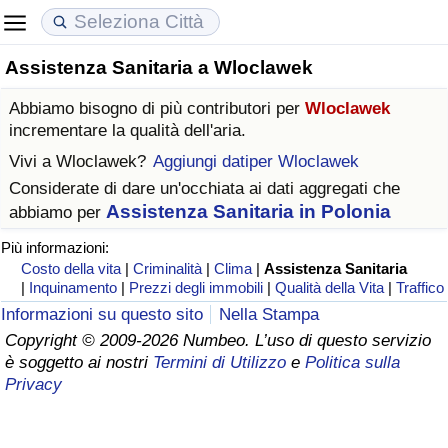
Assistenza Sanitaria a Wloclawek
Costo della vita
Prezzi degli immobili
Qualità della Vita
Abbiamo bisogno di più contributori per
Wloclawek
Indice Del Costo Della Vita (corrente)
Indice del Prezzo delle Case (Corrente)
Indice della Qualità della Vita
incrementare la qualità dell'aria.
Vivi a
Wloclawek
?
Aggiungi datiper Wloclawek
Indice Del Costo Della Vita
Indice del Prezzo delle Case
Indice della Qualità della Vita (Corrente)
Considerate di dare un'occhiata ai dati aggregati che
Assistenza Sanitaria in Polonia
abbiamo per
Indice del Costo della Vita per Nazione
Indice del Prezzo delle Case per Nazione
Indice della qualità della vita per Paese
Più informazioni:
Costo della vita
|
Criminalità
|
Clima
|
Assistenza Sanitaria
ad Aqaba
Criminalità
|
Inquinamento
|
Prezzi degli immobili
|
Qualità della Vita
|
Traffico
Informazioni su questo sito
Nella Stampa
Indice del Tasso di Criminalità (Corrente)
Copyright © 2009-2026 Numbeo. L’uso di questo servizio
è soggetto ai nostri
Termini di Utilizzo
e
Politica sulla
Indice della Criminalità
Privacy
Indice di criminalità per paese