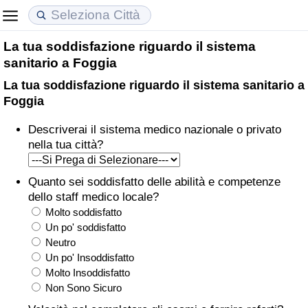
La tua soddisfazione riguardo il sistema
Costo della vita
Prezzi degli immobili
Qualità della Vita
sanitario a Foggia
La tua soddisfazione riguardo il sistema sanitario a
Indice Del Costo Della Vita (corrente)
Indice del Prezzo delle Case (Corrente)
Indice della Qualità della Vita
Foggia
Indice Del Costo Della Vita
Indice del Prezzo delle Case
Indice della Qualità della Vita (Corrente)
Descriverai il sistema medico nazionale o privato
nella tua città?
Indice del Costo della Vita per Nazione
Indice del Prezzo delle Case per Nazione
Indice della qualità della vita per Paese
Quanto sei soddisfatto delle abilità e competenze
ad Aqaba
Criminalità
dello staff medico locale?
Molto soddisfatto
Indice del Tasso di Criminalità (Corrente)
Un po' soddisfatto
Neutro
Un po' Insoddisfatto
Indice della Criminalità
Molto Insoddisfatto
Non Sono Sicuro
Indice di criminalità per paese