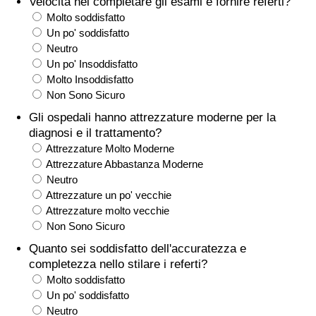
Velocità nel completare gli esami e fornire referti?
Molto soddisfatto
Assistenza Sanitaria
Un po' soddisfatto
Neutro
Indice dell’Assistenza Sanitaria (Corrente)
Un po' Insoddisfatto
Molto Insoddisfatto
Non Sono Sicuro
Indice dell’Assistenza Sanitaria
Gli ospedali hanno attrezzature moderne per la
diagnosi e il trattamento?
Indice dell’Assistenza Sanitaria per
Attrezzature Molto Moderne
Nazione
Attrezzature Abbastanza Moderne
Neutro
Inquinamento
Attrezzature un po' vecchie
Attrezzature molto vecchie
Indice dell’Inquinamento (Corrente)
Non Sono Sicuro
Quanto sei soddisfatto dell'accuratezza e
Indice di inquinamento
completezza nello stilare i referti?
Molto soddisfatto
Indice dell’Inquinamento per Nazione
Un po' soddisfatto
Neutro