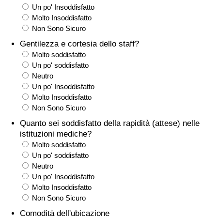
Un po' Insoddisfatto
Traffico
Molto Insoddisfatto
Non Sono Sicuro
Indice del Traffico
Gentilezza e cortesia dello staff?
Molto soddisfatto
Indice del traffico (Corrente)
Un po' soddisfatto
Neutro
Indice del traffico per Nazione
Un po' Insoddisfatto
Molto Insoddisfatto
Non Sono Sicuro
Quanto sei soddisfatto della rapidità (attese) nelle
istituzioni mediche?
Molto soddisfatto
Un po' soddisfatto
Neutro
Un po' Insoddisfatto
Molto Insoddisfatto
Non Sono Sicuro
Comodità dell'ubicazione