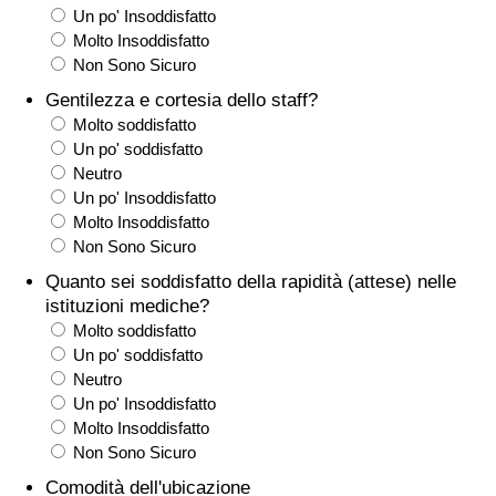
Un po' Insoddisfatto
Traffico
Molto Insoddisfatto
Non Sono Sicuro
Indice del Traffico
Gentilezza e cortesia dello staff?
Molto soddisfatto
Indice del traffico (Corrente)
Un po' soddisfatto
Neutro
Indice del traffico per Nazione
Un po' Insoddisfatto
Molto Insoddisfatto
Non Sono Sicuro
Quanto sei soddisfatto della rapidità (attese) nelle
istituzioni mediche?
Molto soddisfatto
Un po' soddisfatto
Neutro
Un po' Insoddisfatto
Molto Insoddisfatto
Non Sono Sicuro
Comodità dell'ubicazione