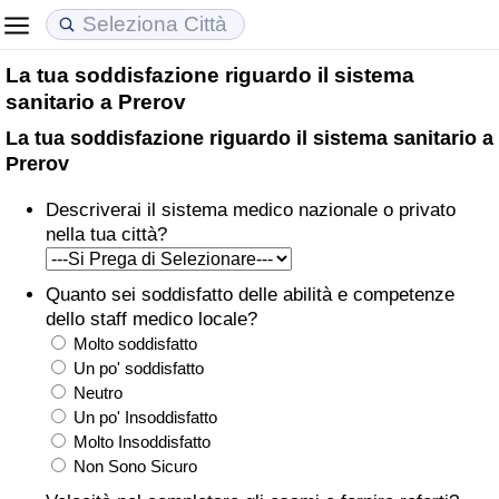
La tua soddisfazione riguardo il sistema
Costo della vita
Prezzi degli immobili
Qualità della Vita
sanitario a Prerov
La tua soddisfazione riguardo il sistema sanitario a
Indice Del Costo Della Vita (corrente)
Indice del Prezzo delle Case (Corrente)
Indice della Qualità della Vita
Prerov
Indice Del Costo Della Vita
Indice del Prezzo delle Case
Indice della Qualità della Vita (Corrente)
Descriverai il sistema medico nazionale o privato
nella tua città?
Indice del Costo della Vita per Nazione
Indice del Prezzo delle Case per Nazione
Indice della qualità della vita per Paese
Quanto sei soddisfatto delle abilità e competenze
ad Aqaba
Criminalità
dello staff medico locale?
Molto soddisfatto
Indice del Tasso di Criminalità (Corrente)
Un po' soddisfatto
Neutro
Un po' Insoddisfatto
Indice della Criminalità
Molto Insoddisfatto
Non Sono Sicuro
Indice di criminalità per paese