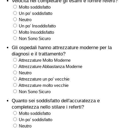
Velocità nel completare gli esami e fornire referti?
Molto soddisfatto
Assistenza Sanitaria
Un po' soddisfatto
Neutro
Indice dell’Assistenza Sanitaria (Corrente)
Un po' Insoddisfatto
Molto Insoddisfatto
Non Sono Sicuro
Indice dell’Assistenza Sanitaria
Gli ospedali hanno attrezzature moderne per la
diagnosi e il trattamento?
Indice dell’Assistenza Sanitaria per
Attrezzature Molto Moderne
Nazione
Attrezzature Abbastanza Moderne
Neutro
Inquinamento
Attrezzature un po' vecchie
Attrezzature molto vecchie
Indice dell’Inquinamento (Corrente)
Non Sono Sicuro
Quanto sei soddisfatto dell'accuratezza e
Indice di inquinamento
completezza nello stilare i referti?
Molto soddisfatto
Indice dell’Inquinamento per Nazione
Un po' soddisfatto
Neutro