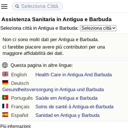
Assistenza Sanitaria in Antigua e Barbuda
Costo della vita
Prezzi degli immobili
Qualità della Vita
Seleziona città in Antigua e Barbuda:
Indice Del Costo Della Vita (corrente)
Indice del Prezzo delle Case (Corrente)
Indice della Qualità della Vita
Non ci sono molti dati per Antigua e Barbuda.
ci farebbe piacere avere più contributori per una
Indice Del Costo Della Vita
Indice del Prezzo delle Case
Indice della Qualità della Vita (Corrente)
maggiore affidabilità dei dati.
Questa pagina in altre lingue:
Indice del Costo della Vita per Nazione
Indice del Prezzo delle Case per Nazione
Indice della qualità della vita per Paese
English
Health Care in Antigua And Barbuda
ad Aqaba
Criminalità
Deutsch
Gesundheitsversorgung in Antigua und Barbuda
Indice del Tasso di Criminalità (Corrente)
Português
Saúde em Antígua e Barbuda
Français
Soins de santé à Antigua-et-Barbuda
Indice della Criminalità
Español
Sanidad en Antigua y Barbuda
Indice di criminalità per paese
Più informazioni: