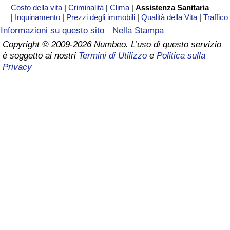
Costo della vita
|
Criminalità
|
Clima
|
Assistenza Sanitaria
|
Inquinamento
|
Prezzi degli immobili
|
Qualità della Vita
|
Traffico
Assistenza Sanitaria
Informazioni su questo sito
Nella Stampa
Copyright © 2009-2026 Numbeo. L’uso di questo servizio
Indice dell’Assistenza Sanitaria (Corrente)
è soggetto ai nostri
Termini di Utilizzo
e
Politica sulla
Privacy
Indice dell’Assistenza Sanitaria
Indice dell’Assistenza Sanitaria per
Nazione
Inquinamento
Indice dell’Inquinamento (Corrente)
Indice di inquinamento
Indice dell’Inquinamento per Nazione