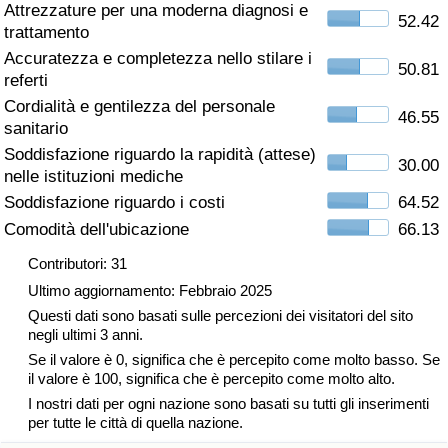
Attrezzature per una moderna diagnosi e
52.42
trattamento
Assistenza Sanitaria
Accuratezza e completezza nello stilare i
50.81
referti
Indice dell’Assistenza Sanitaria (Corrente)
Cordialità e gentilezza del personale
46.55
sanitario
Indice dell’Assistenza Sanitaria
Soddisfazione riguardo la rapidità (attese)
30.00
nelle istituzioni mediche
Indice dell’Assistenza Sanitaria per
Soddisfazione riguardo i costi
64.52
Nazione
Comodità dell'ubicazione
66.13
Inquinamento
Contributori: 31
Ultimo aggiornamento: Febbraio 2025
Indice dell’Inquinamento (Corrente)
Questi dati sono basati sulle percezioni dei visitatori del sito
negli ultimi 3 anni.
Se il valore è 0, significa che è percepito come molto basso. Se
Indice di inquinamento
il valore è 100, significa che è percepito come molto alto.
I nostri dati per ogni nazione sono basati su tutti gli inserimenti
Indice dell’Inquinamento per Nazione
per tutte le città di quella nazione.