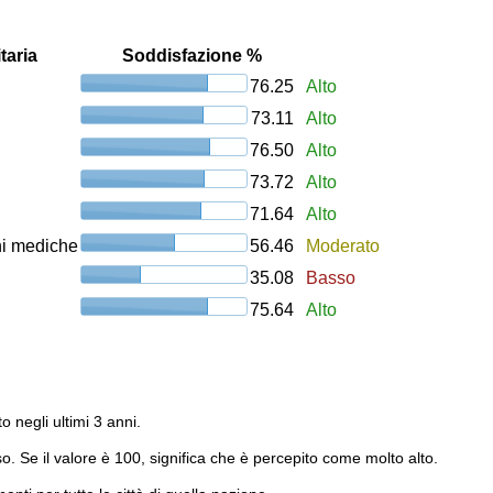
taria
Soddisfazione %
76.25
Alto
73.11
Alto
76.50
Alto
73.72
Alto
71.64
Alto
oni mediche
56.46
Moderato
35.08
Basso
75.64
Alto
to negli ultimi 3 anni.
o. Se il valore è 100, significa che è percepito come molto alto.