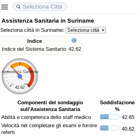
Assistenza Sanitaria in Suriname
Costo della vita
Prezzi degli immobili
Qualità della Vita
Seleziona città in Suriname:
Indice Del Costo Della Vita (corrente)
Indice del Prezzo delle Case (Corrente)
Indice della Qualità della Vita
Indice
Indice del Sistema Sanitario:
42,62
Indice Del Costo Della Vita
Indice del Prezzo delle Case
Indice della Qualità della Vita (Corrente)
Indice del Costo della Vita per Nazione
Indice del Prezzo delle Case per Nazione
Indice della qualità della vita per Paese
Assistenza Sanitaria
ad Aqaba
Criminalità
0
120
42.62
Indice del Tasso di Criminalità (Corrente)
Componenti del sondaggio
Soddisfazione
sull'Assistenza Sanitaria
%
Indice della Criminalità
Abilità e competenza dello staff medico
42.65
Velocità nel completare gli esami e fornire
40.62
Indice di criminalità per paese
referti