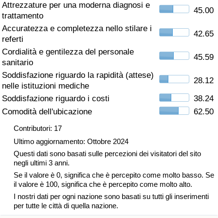
Attrezzature per una moderna diagnosi e
45.00
trattamento
Assistenza Sanitaria
Accuratezza e completezza nello stilare i
42.65
referti
Indice dell’Assistenza Sanitaria (Corrente)
Cordialità e gentilezza del personale
45.59
sanitario
Indice dell’Assistenza Sanitaria
Soddisfazione riguardo la rapidità (attese)
28.12
nelle istituzioni mediche
Indice dell’Assistenza Sanitaria per
Soddisfazione riguardo i costi
38.24
Nazione
Comodità dell'ubicazione
62.50
Inquinamento
Contributori: 17
Ultimo aggiornamento: Ottobre 2024
Indice dell’Inquinamento (Corrente)
Questi dati sono basati sulle percezioni dei visitatori del sito
negli ultimi 3 anni.
Se il valore è 0, significa che è percepito come molto basso. Se
Indice di inquinamento
il valore è 100, significa che è percepito come molto alto.
I nostri dati per ogni nazione sono basati su tutti gli inserimenti
Indice dell’Inquinamento per Nazione
per tutte le città di quella nazione.