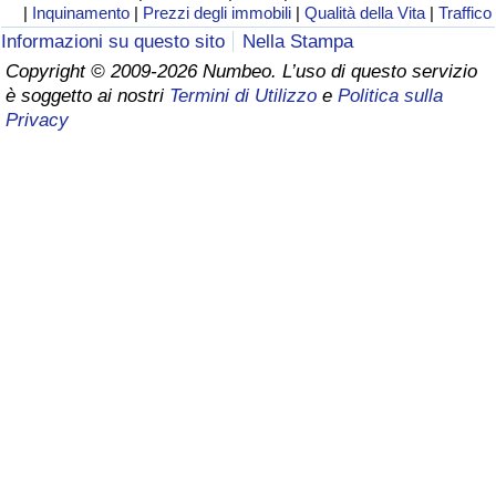
|
Inquinamento
|
Prezzi degli immobili
|
Qualità della Vita
|
Traffico
Assistenza Sanitaria
Informazioni su questo sito
Nella Stampa
Copyright © 2009-2026 Numbeo. L’uso di questo servizio
è soggetto ai nostri
Termini di Utilizzo
e
Politica sulla
Indice dell’Assistenza Sanitaria (Corrente)
Privacy
Indice dell’Assistenza Sanitaria
Indice dell’Assistenza Sanitaria per
Nazione
Inquinamento
Indice dell’Inquinamento (Corrente)
Indice di inquinamento
Indice dell’Inquinamento per Nazione