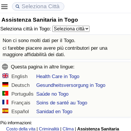
Assistenza Sanitaria in Togo
Costo della vita
Prezzi degli immobili
Qualità della Vita
Seleziona città in Togo:
Indice Del Costo Della Vita (corrente)
Indice del Prezzo delle Case (Corrente)
Indice della Qualità della Vita
Non ci sono molti dati per il Togo.
ci farebbe piacere avere più contributori per una
Indice Del Costo Della Vita
Indice del Prezzo delle Case
Indice della Qualità della Vita (Corrente)
maggiore affidabilità dei dati.
Questa pagina in altre lingue:
Indice del Costo della Vita per Nazione
Indice del Prezzo delle Case per Nazione
Indice della qualità della vita per Paese
English
Health Care in Togo
ad Aqaba
Criminalità
Deutsch
Gesundheitsversorgung in Togo
Português
Saúde no Togo
Indice del Tasso di Criminalità (Corrente)
Français
Soins de santé au Togo
Español
Sanidad en Togo
Indice della Criminalità
Più informazioni:
Indice di criminalità per paese
Costo della vita
|
Criminalità
|
Clima
|
Assistenza Sanitaria