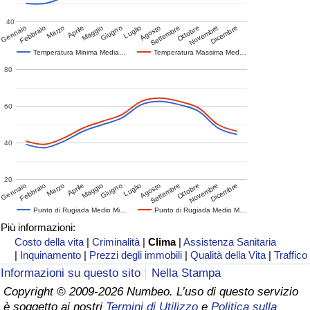
40
Gennaio
Febbraio
Marzo
Aprile
Maggio
Giugno
Luglio
Agosto
Settembre
Ottobre
Novembre
Dicembre
Temperatura Minima Media…
Temperatura Massima Med…
80
60
40
20
Gennaio
Febbraio
Marzo
Aprile
Maggio
Giugno
Luglio
Agosto
Settembre
Ottobre
Novembre
Dicembre
Punto di Rugiada Medio Mi…
Punto di Rugiada Medio M…
Più informazioni:
Costo della vita
|
Criminalità
|
Clima
|
Assistenza Sanitaria
|
Inquinamento
|
Prezzi degli immobili
|
Qualità della Vita
|
Traffico
Informazioni su questo sito
Nella Stampa
Copyright © 2009-2026 Numbeo. L’uso di questo servizio
è soggetto ai nostri
Termini di Utilizzo
e
Politica sulla