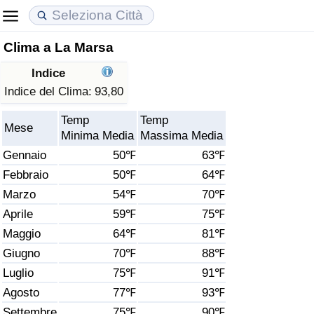
Clima a La Marsa
Costo della vita
Prezzi degli immobili
Qualità della Vita
Indice
Indice Del Costo Della Vita (corrente)
Indice del Prezzo delle Case (Corrente)
Indice della Qualità della Vita
Indice del Clima:
93,80
Temp
Temp
Indice Del Costo Della Vita
Indice del Prezzo delle Case
Indice della Qualità della Vita (Corrente)
Mese
Minima Media
Massima Media
Gennaio
50℉
63℉
Indice del Costo della Vita per Nazione
Indice del Prezzo delle Case per Nazione
Indice della qualità della vita per Paese
Febbraio
50℉
64℉
Marzo
54℉
70℉
ad Aqaba
Criminalità
Aprile
59℉
75℉
Indice del Tasso di Criminalità (Corrente)
Maggio
64℉
81℉
Giugno
70℉
88℉
Indice della Criminalità
Luglio
75℉
91℉
Agosto
77℉
93℉
Indice di criminalità per paese
Settembre
75℉
90℉