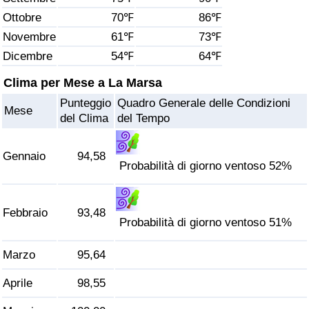
Ottobre
70℉
86℉
Assistenza Sanitaria
Novembre
61℉
73℉
Dicembre
54℉
64℉
Indice dell’Assistenza Sanitaria (Corrente)
Clima per Mese a La Marsa
Indice dell’Assistenza Sanitaria
Punteggio
Quadro Generale delle Condizioni
Mese
del Clima
del Tempo
Indice dell’Assistenza Sanitaria per
Nazione
Gennaio
94,58
Probabilità di giorno ventoso 52%
Inquinamento
Febbraio
93,48
Indice dell’Inquinamento (Corrente)
Probabilità di giorno ventoso 51%
Indice di inquinamento
Marzo
95,64
Aprile
98,55
Indice dell’Inquinamento per Nazione