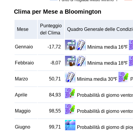
Clima per Mese a Bloomington
Punteggio
Mese
Quadro Generale delle Condizi
del Clima
Gennaio
-17,72
Minima media 16℉
Febbraio
-8,07
Minima media 18℉
Marzo
50,71
Minima media 30℉
P
Aprile
84,93
Probabilità di giorno vent
Maggio
98,55
Probabilità di giorno vent
Giugno
99,71
Probabilità di giorno di p