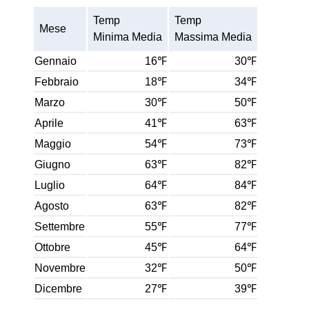
Temp
Temp
Mese
Minima Media
Massima Media
Gennaio
16℉
30℉
Febbraio
18℉
34℉
Marzo
30℉
50℉
Aprile
41℉
63℉
Maggio
54℉
73℉
Giugno
63℉
82℉
Luglio
64℉
84℉
Agosto
63℉
82℉
Settembre
55℉
77℉
Ottobre
45℉
64℉
Novembre
32℉
50℉
Dicembre
27℉
39℉