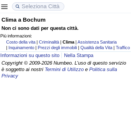
Clima a Bochum
Costo della vita
Prezzi degli immobili
Qualità della Vita
Non ci sono dati per questa città.
Più informazioni:
Indice Del Costo Della Vita (corrente)
Indice del Prezzo delle Case (Corrente)
Indice della Qualità della Vita
Costo della vita
|
Criminalità
|
Clima
|
Assistenza Sanitaria
|
Inquinamento
|
Prezzi degli immobili
|
Qualità della Vita
|
Traffico
Indice Del Costo Della Vita
Indice del Prezzo delle Case
Indice della Qualità della Vita (Corrente)
Informazioni su questo sito
Nella Stampa
Copyright © 2009-2026 Numbeo. L’uso di questo servizio
Indice del Costo della Vita per Nazione
Indice del Prezzo delle Case per Nazione
Indice della qualità della vita per Paese
è soggetto ai nostri
Termini di Utilizzo
e
Politica sulla
Privacy
ad Aqaba
Criminalità
Indice del Tasso di Criminalità (Corrente)
Indice della Criminalità
Indice di criminalità per paese