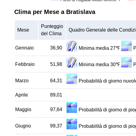
Clima per Mese a Bratislava
Punteggio
Mese
Quadro Generale delle Condizi
del Clima
Gennaio
36,90
Minima media 27℉
P
Febbraio
51,98
Minima media 30℉
P
Marzo
64,31
Probabilità di giorno nuv
Aprile
89,01
Maggio
97,64
Probabilità di giorno di p
Giugno
99,37
Probabilità di giorno di p