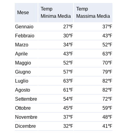
Temp
Temp
Mese
Minima Media
Massima Media
Gennaio
27℉
37℉
Febbraio
30℉
43℉
Marzo
34℉
52℉
Aprile
43℉
63℉
Maggio
52℉
70℉
Giugno
57℉
79℉
Luglio
63℉
82℉
Agosto
61℉
82℉
Settembre
54℉
72℉
Ottobre
45℉
59℉
Novembre
37℉
48℉
Dicembre
32℉
41℉