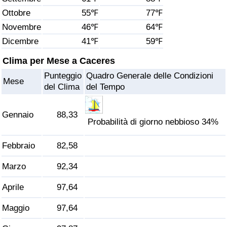
Ottobre
55℉
77℉
Assistenza Sanitaria
Novembre
46℉
64℉
Dicembre
41℉
59℉
Indice dell’Assistenza Sanitaria (Corrente)
Clima per Mese a Caceres
Indice dell’Assistenza Sanitaria
Punteggio
Quadro Generale delle Condizioni
Mese
del Clima
del Tempo
Indice dell’Assistenza Sanitaria per
Nazione
Gennaio
88,33
Probabilità di giorno nebbioso 34%
Inquinamento
Febbraio
82,58
Indice dell’Inquinamento (Corrente)
Marzo
92,34
Indice di inquinamento
Aprile
97,64
Maggio
97,64
Indice dell’Inquinamento per Nazione