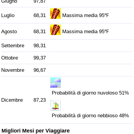
Giugno
97,87
Traffico
Luglio
68,31
Massima media 95℉
Indice del Traffico
Agosto
68,31
Massima media 95℉
Indice del traffico (Corrente)
Settembre
98,31
Indice del traffico per Nazione
Ottobre
99,37
Novembre
96,67
Probabilità di giorno nuvoloso 51%
Dicembre
87,23
Probabilità di giorno nebbioso 48%
Migliori Mesi per Viaggiare