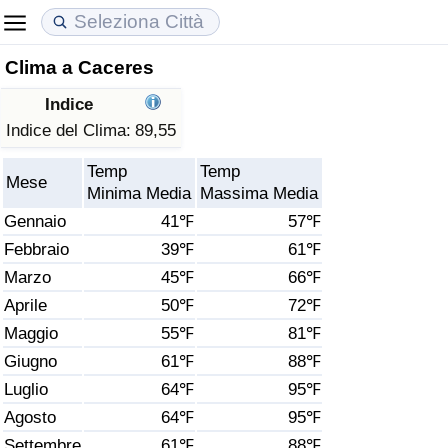
Clima a Caceres
Costo della vita
Prezzi degli immobili
Qualità della Vita
Indice
Indice Del Costo Della Vita (corrente)
Indice del Prezzo delle Case (Corrente)
Indice della Qualità della Vita
Indice del Clima:
89,55
Temp
Temp
Indice Del Costo Della Vita
Indice del Prezzo delle Case
Indice della Qualità della Vita (Corrente)
Mese
Minima Media
Massima Media
Gennaio
41℉
57℉
Indice del Costo della Vita per Nazione
Indice del Prezzo delle Case per Nazione
Indice della qualità della vita per Paese
Febbraio
39℉
61℉
Marzo
45℉
66℉
ad Aqaba
Criminalità
Aprile
50℉
72℉
Indice del Tasso di Criminalità (Corrente)
Maggio
55℉
81℉
Giugno
61℉
88℉
Indice della Criminalità
Luglio
64℉
95℉
Agosto
64℉
95℉
Indice di criminalità per paese
Settembre
61℉
88℉