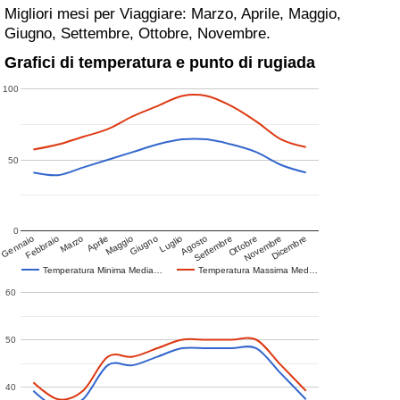
Migliori mesi per Viaggiare: Marzo, Aprile, Maggio,
Giugno, Settembre, Ottobre, Novembre.
Grafici di temperatura e punto di rugiada
100
50
0
Gennaio
Febbraio
Marzo
Aprile
Maggio
Giugno
Luglio
Agosto
Settembre
Ottobre
Novembre
Dicembre
Temperatura Minima Media…
Temperatura Massima Med…
60
50
40