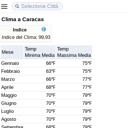
Clima a Caracas
Costo della vita
Prezzi degli immobili
Qualità della Vita
Indice
Indice Del Costo Della Vita (corrente)
Indice del Prezzo delle Case (Corrente)
Indice della Qualità della Vita
Indice del Clima:
99,93
Temp
Temp
Indice Del Costo Della Vita
Indice del Prezzo delle Case
Indice della Qualità della Vita (Corrente)
Mese
Minima Media
Massima Media
Gennaio
66℉
75℉
Indice del Costo della Vita per Nazione
Indice del Prezzo delle Case per Nazione
Indice della qualità della vita per Paese
Febbraio
63℉
75℉
Marzo
66℉
77℉
ad Aqaba
Criminalità
Aprile
68℉
77℉
Indice del Tasso di Criminalità (Corrente)
Maggio
70℉
79℉
Giugno
70℉
79℉
Indice della Criminalità
Luglio
70℉
79℉
Agosto
70℉
79℉
Indice di criminalità per paese
Settembre
68℉
79℉