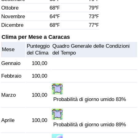
Ottobre
68℉
79℉
Assistenza Sanitaria
Novembre
64℉
73℉
Dicembre
68℉
77℉
Indice dell’Assistenza Sanitaria (Corrente)
Clima per Mese a Caracas
Indice dell’Assistenza Sanitaria
Punteggio
Quadro Generale delle Condizioni
Mese
del Clima
del Tempo
Indice dell’Assistenza Sanitaria per
Gennaio
100,00
Nazione
Febbraio
100,00
Inquinamento
Marzo
100,00
Indice dell’Inquinamento (Corrente)
Probabilità di giorno umido 83%
Indice di inquinamento
Aprile
100,00
Probabilità di giorno umido 89%
Indice dell’Inquinamento per Nazione