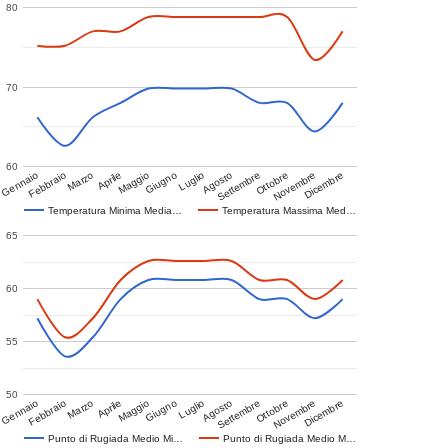
80
70
60
Gennaio
Febbraio
Marzo
Aprile
Maggio
Giugno
Luglio
Agosto
Settembre
Ottobre
Novembre
Dicembre
Temperatura Minima Media…
Temperatura Massima Med…
65
60
55
50
Gennaio
Febbraio
Marzo
Aprile
Maggio
Giugno
Luglio
Agosto
Settembre
Ottobre
Novembre
Dicembre
Punto di Rugiada Medio Mi…
Punto di Rugiada Medio M…